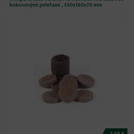
kokosovými peletami , 550x160x70 mm
3.69 €