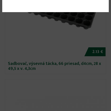
2.13 €
Sadbovač, výsevná tácka, 66 priesad, d4cm, 28 x
49,5 x v. 4,3cm