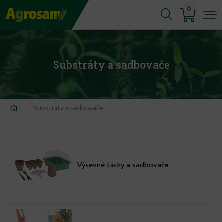
Jump
0
to
navigation
Substráty a sadbovače
Nachádzate
Substráty a sadbovače
sa
tu
Výsevné tácky a sadbovače