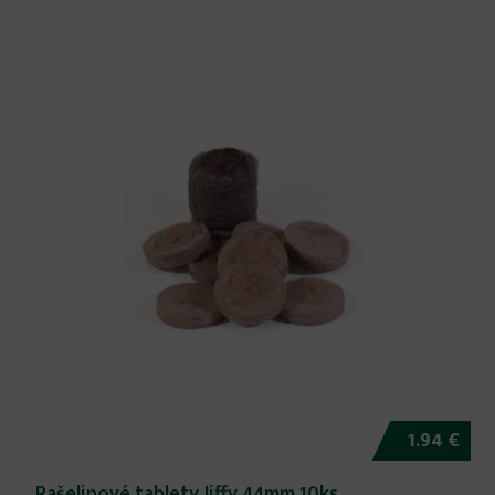
1.94 €
Rašelinové tablety Jiffy 44mm 10ks