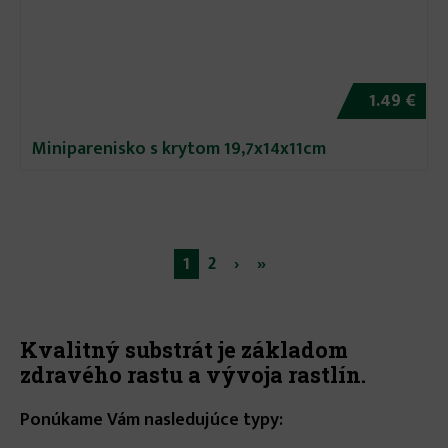
1.49 €
Miniparenisko s krytom 19,7x14x11cm
1
2
›
»
Stránky
Kvalitný substrát je základom
zdravého rastu a vývoja rastlín.
Ponúkame Vám nasledujúce typy: