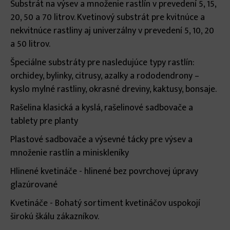
Substrát na výsev a množenie rastlín v prevedení 5, 15,
20, 50 a 70 litrov. Kvetinový substrát pre kvitnúce a
nekvitnúce rastliny aj univerzálny v prevedení 5, 10, 20
a 50 litrov.
Špeciálne substráty pre nasledujúce typy rastlín:
orchidey, bylinky, citrusy, azalky a rododendrony –
kyslo mylné rastliny, okrasné dreviny, kaktusy, bonsaje.
Rašelina klasická a kyslá, rašelinové sadbovače a
tablety pre planty
Plastové sadbovače a výsevné tácky pre výsev a
množenie rastlín a miniskleníky
Hlinené kvetináče - hlinené bez povrchovej úpravy
glazúrované
Kvetináče - Bohatý sortiment kvetináčov uspokojí
širokú škálu zákazníkov.