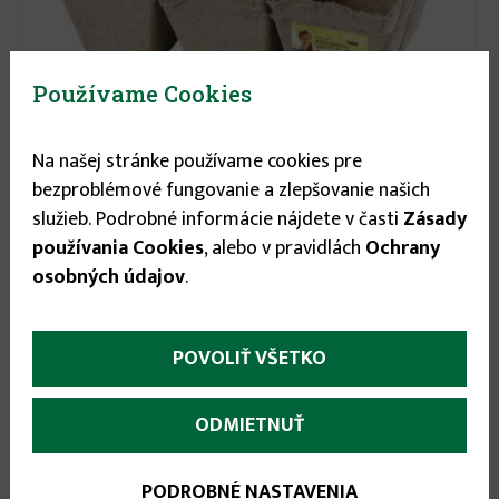
Používame Cookies
Na našej stránke používame cookies pre
bezproblémové fungovanie a zlepšovanie našich
2.15 €
služieb. Podrobné informácie nájdete v časti
Zásady
používania Cookies
, alebo v pravidlách
Ochrany
Kvetináč rašelinový na priesady 12ks/8x8cm
osobných údajov
.
POVOLIŤ VŠETKO
ODMIETNUŤ
PODROBNÉ NASTAVENIA