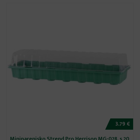
3.79 €
Miniparenisko Strend Pro Herrison MG-028, s 20