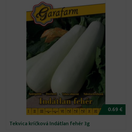
0.69 €
Tekvica kríčková Indátlan fehér 3g