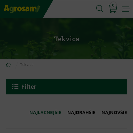
Jump
0
to
navigation
Tekvica
Nachádzate
Tekvica
sa
tu
Filter
NAJLACNEJŠIE
NAJDRAHŠIE
NAJNOVŠIE