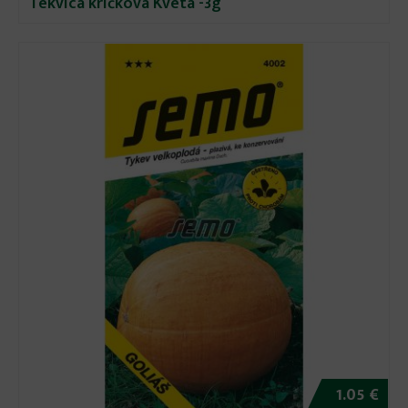
Tekvica kríčková Kveta -3g
1.05 €