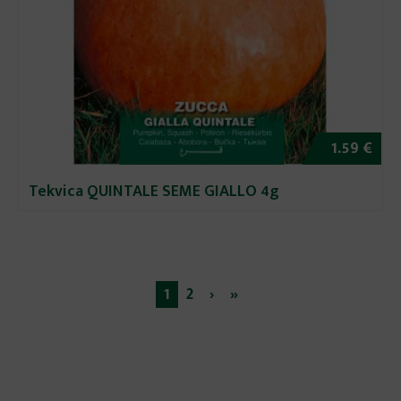
1.59 €
Tekvica QUINTALE SEME GIALLO 4g
1
2
›
»
Stránky