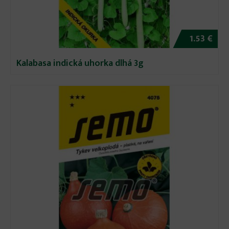
1.53 €
Kalabasa indická uhorka dlhá 3g