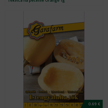
Tekvica na pečenie Orange 1g
0.69 €