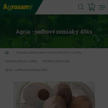
Jump
0
to
navigation
Agria - sadbové zemiaky 45ks
Nachádzate
Semená, pestovanie a starostlivosť o rastliny
sa
Semená, osivá a sadba
Zemiaky, hľuzoviny
tu
Agria - sadbové zemiaky 45ks