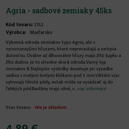
Agria - sadbové zemiaky 45ks
Kód tovaru:
2152
Výrobca:
Maďarsko
Výkonná odroda zemiakov typu Agria, ale s
vyrovnanejšími hľuzami, ktoré neprerastajú a netrpia
dutosťou. Oválne až dlhooválne hľuzy majú žltú šupku a
žltú dužinu. Je to stredne skorá odroda.Varný typ
zemiakov B. Najlepšie výsledky dosahuje pri výsadbe
sadiva s malými bielymi klíčkami pod 5 mm.Viktórii viac
vyhovujú hlinité pôdy, avšak môže sa vysádzať aj do
ľahkých pôd.Rastliny majú silné, v...
viac informácií
Stav tovaru:
Nie je skladom
4.89 €