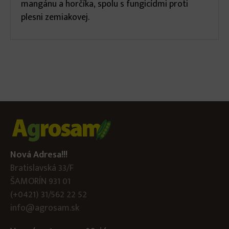
mangánu a horčíka, spolu s fungicídmi proti
plesni zemiakovej.
Nová Adresa!!!
Bratislavská 33/F
ŠAMORÍN 931 01
(+0421) 31/562 22 52
info@agrosam.sk