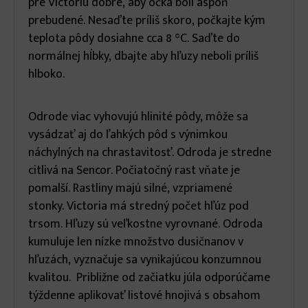
pre Victoriu dobré, aby očká boli aspoň
prebudené. Nesaďte príliš skoro, počkajte kým
teplota pôdy dosiahne cca 8 °C. Saďte do
normálnej hĺbky, dbajte aby hľuzy neboli príliš
hlboko.
Odrode viac vyhovujú hlinité pôdy, môže sa
vysádzať aj do ľahkých pôd s výnimkou
náchylných na chrastavitosť. Odroda je stredne
citlivá na Sencor. Počiatočný rast vňate je
pomalší. Rastliny majú silné, vzpriamené
stonky. Victoria má stredný počet hľúz pod
trsom. Hľuzy sú veľkostne vyrovnané. Odroda
kumuluje len nízke množstvo dusičnanov v
hľuzách, vyznačuje sa vynikajúcou konzumnou
kvalitou. Približne od začiatku júla odporúčame
týždenne aplikovať listové hnojivá s obsahom