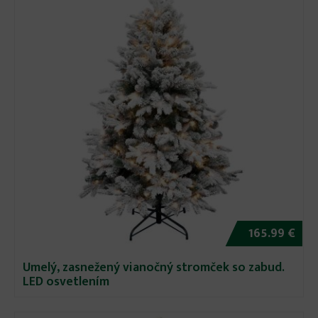
165.99 €
Umelý, zasnežený vianočný stromček so zabud.
LED osvetlením