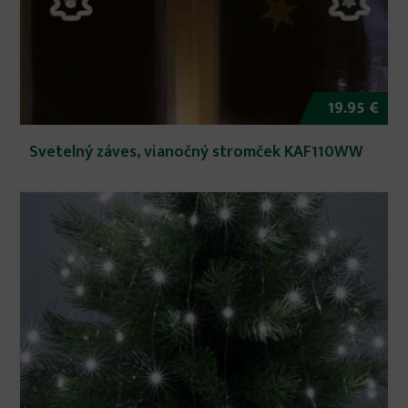
19.95 €
Svetelný záves, vianočný stromček KAF110WW