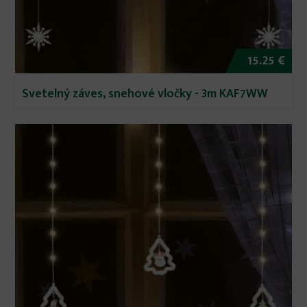
15.25 €
Svetelný záves, snehové vločky - 3m KAF7WW