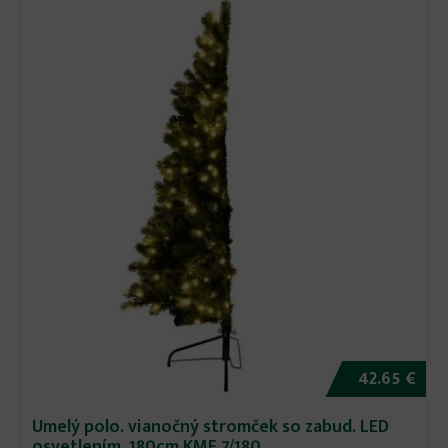
42.65 €
Umelý polo. vianočný stromček so zabud. LED
osvetlením, 180cm KMF 7/180