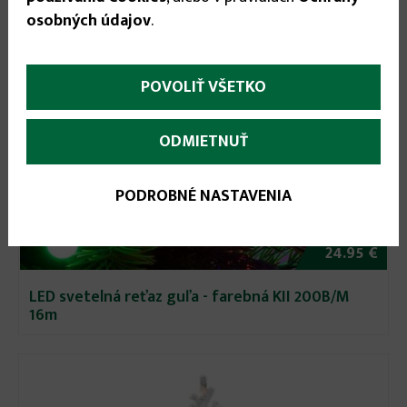
osobných údajov
.
POVOLIŤ VŠETKO
ODMIETNUŤ
PODROBNÉ NASTAVENIA
24.95 €
LED svetelná reťaz guľa - farebná KII 200B/M
16m