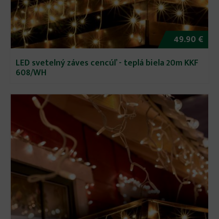
49.90 €
LED svetelný záves cencúľ - teplá biela 20m KKF
608/WH