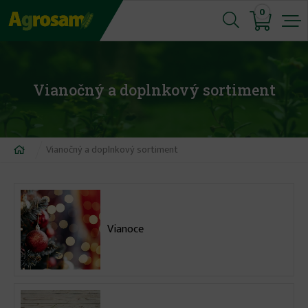
Jump
0
to
navigation
Vianočný a doplnkový sortiment
Nachádzate
Vianočný a doplnkový sortiment
sa
tu
Vianoce