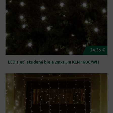
24.35 €
LED sieť -studená biela 2mx1,5m KLN 160C/WH