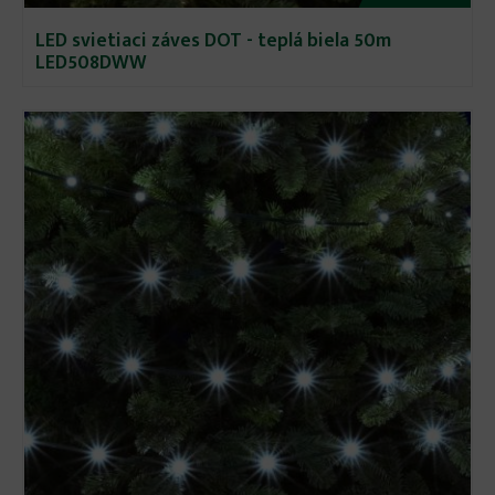
LED svietiaci záves DOT - teplá biela 50m
LED508DWW