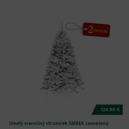
124.90 €
Umelý vianočný stromček SMREK zasnežený