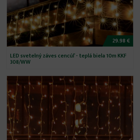
29.98 €
LED svetelný záves cencúľ - teplá biela 10m KKF
308/WW