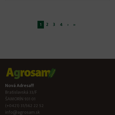
1
2
3
4
›
»
Stránky
Nová Adresa!!!
Bratislavská 33/F
ŠAMORÍN 931 01
(+0421) 31/562 22 52
info@agrosam.sk