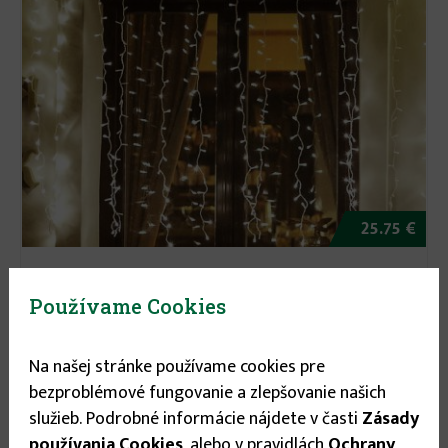
25.75 €
LED svietiaci záves- teplá biela 2mx1m KAF
210LC/WW
Používame Cookies
Na našej stránke používame cookies pre
bezproblémové fungovanie a zlepšovanie našich
služieb. Podrobné informácie nájdete v časti
Zásady
používania Cookies
, alebo v pravidlách
Ochrany