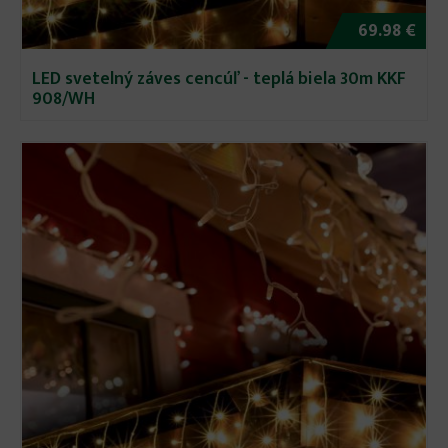
69.98 €
LED svetelný záves cencúľ - teplá biela 30m KKF
908/WH