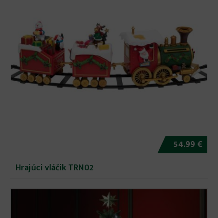
54.99 €
Hrajúci vláčik TRN02