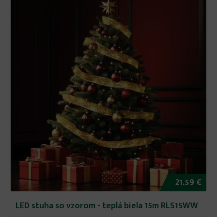
21.59 €
LED stuha so vzorom - teplá biela 15m RLS15WW