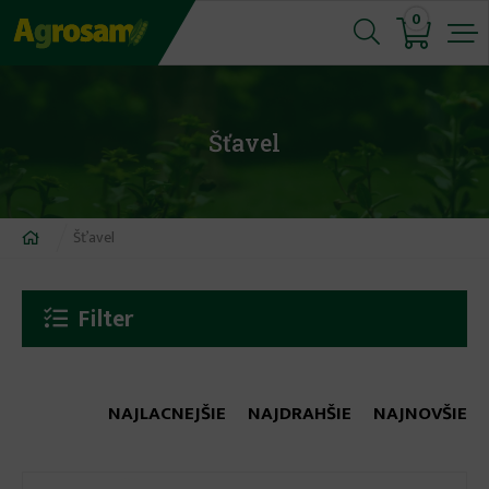
Jump
0
to
navigation
Šťavel
Nachádzate
Šťavel
sa
tu
Filter
NAJLACNEJŠIE
NAJDRAHŠIE
NAJNOVŠIE