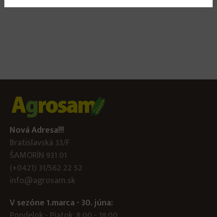
Šťavel – Pallagi nagylevelű, 2 g
Nová Adresa!!!
Bratislavská 33/F
ŠAMORÍN 931 01
(+0421) 31/562 22 52
info@agrosam.sk
V sezóne 1.marca - 30. júna:
Pondelok - Piatok: 8:00 - 18:00