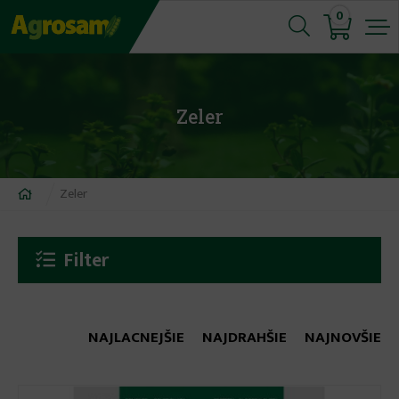
Jump
0
to
navigation
Zeler
Nachádzate
Zeler
sa
tu
Filter
NAJLACNEJŠIE
NAJDRAHŠIE
NAJNOVŠIE