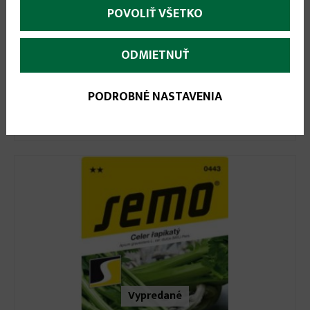
POVOLIŤ VŠETKO
ODMIETNUŤ
0.89 €
PODROBNÉ NASTAVENIA
Zeler voňavý Neon 0,4g
Vypredané