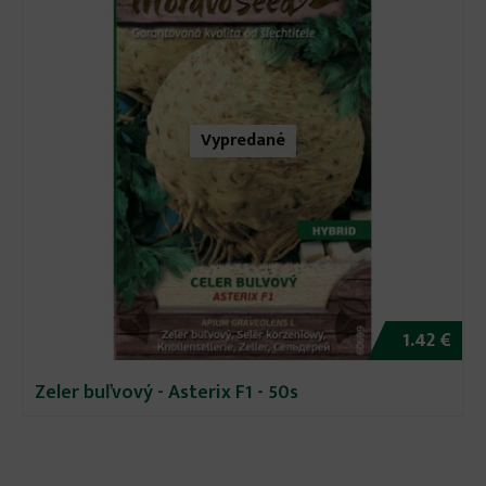
Vypredané
1.42 €
Zeler buľvový - Asterix F1 - 50s