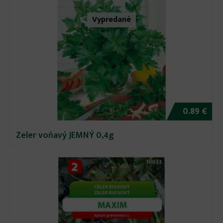
Vypredané
0.89 €
Zeler voňavý JEMNÝ 0,4g