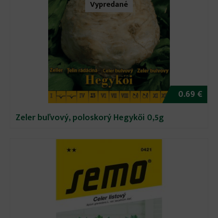
Vypredané
0.69 €
Zeler buľvový, poloskorý Hegykői 0,5g