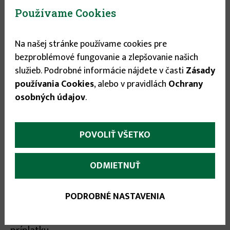
51 - 60kg ......... + 10,80 EUR
Používame Cookies
61 - 70 kg ......... + 15,60 EUR
Na našej stránke používame cookies pre
71 - 80 kg ......... + 16,80 EUR
bezproblémové fungovanie a zlepšovanie našich
81 - 90 kg ........ + 19,20 EUR
služieb. Podrobné informácie nájdete v časti
Zásady
91 - 100 kg ...... + 21,60 EUR
používania Cookies
, alebo v pravidlách
Ochrany
osobných údajov
.
POVOLIŤ VŠETKO
ODMIETNUŤ
PODROBNÉ NASTAVENIA
Hmotnosti položiek kategórie "tovar vysokej
hmotnosti" sa sčítavajú a z toho sa odvíja cena