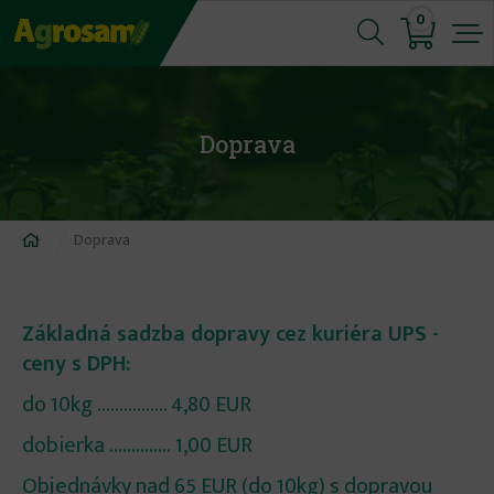
Jump
0
to
navigation
Doprava
Nachádzate
Doprava
sa
tu
Základná sadzba dopravy cez kuriéra UPS -
ceny s DPH:
do 10kg ................ 4,80 EUR
dobierka .............. 1,00 EUR
Objednávky nad 65 EUR (do 10kg) s dopravou