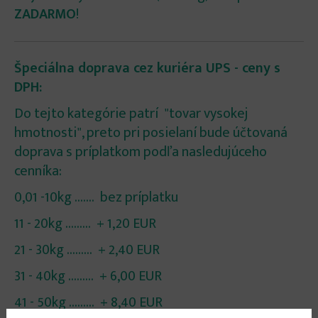
ZADARMO
!
Špeciálna doprava cez kuriéra UPS - ceny s
DPH:
Do tejto kategórie patrí "tovar vysokej
hmotnosti", preto pri posielaní bude účtovaná
doprava s príplatkom podľa nasledujúceho
cenníka:
0,01 -10kg ....... bez príplatku
11 - 20kg ......... + 1,20 EUR
21 - 30kg ......... + 2,40 EUR
31 - 40kg ......... + 6,00 EUR
41 - 50kg ......... + 8,40 EUR