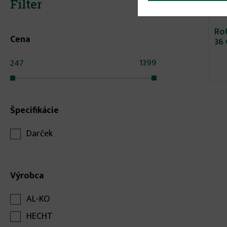
Filter
Ro
Cena
36
Špecifikácie
Darček
Výrobca
AL-KO
HECHT