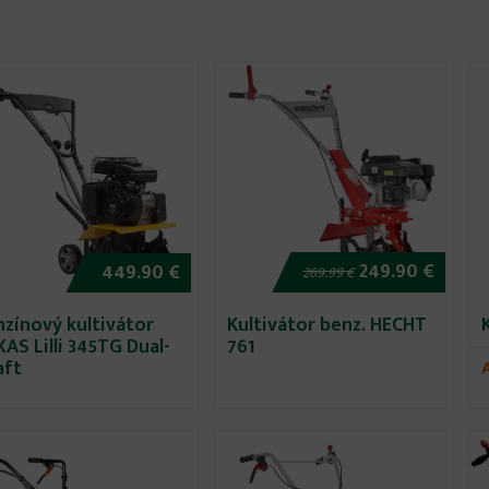
249.90 €
449.90 €
269.99 €
nzínový kultivátor
Kultivátor benz. HECHT
AS Lilli 345TG Dual-
761
aft