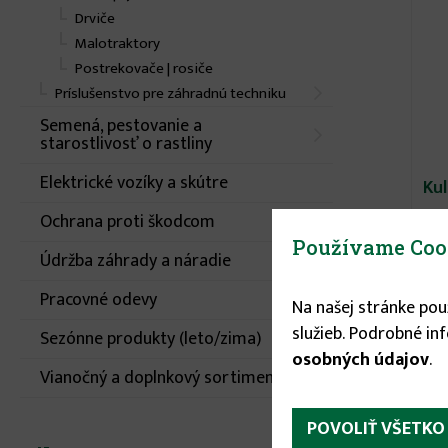
Drviče
Malotraktory
Postrekovače | rosiče
Príslušenstvo pre záhradnú techniku
Semená, pestovanie a
starostlivosť o rastliny
Elektrické vozíky a skútre
Ku
Ochrana proti škodcom
Používame Coo
Údržba záhrady a náradie
Pracovné odevy
Na našej stránke po
služieb. Podrobné in
Sezónne produkty (leto/zima)
osobných údajov
.
Vianočný a doplnkový sortiment
POVOLIŤ VŠETKO