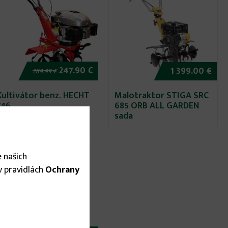
247.90 €
1 399.00 €
289.99 €
Kultivátor benz. HECHT
Malotraktor STIGA SRC
746
685 ORB ALL GARDEN
sada
 našich
 v pravidlách
Ochrany
Vypredané