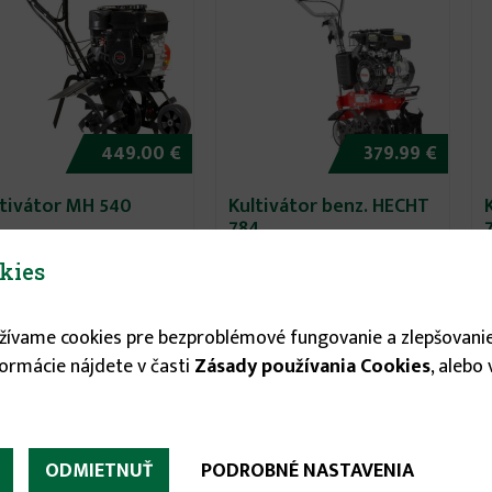
449.00 €
379.99 €
ltivátor MH 540
Kultivátor benz. HECHT
784
kies
Darček
užívame cookies pre bezproblémové fungovanie a zlepšovanie
formácie nájdete v časti
Zásady používania Cookies
, alebo
Vypredané
ODMIETNUŤ
PODROBNÉ NASTAVENIA