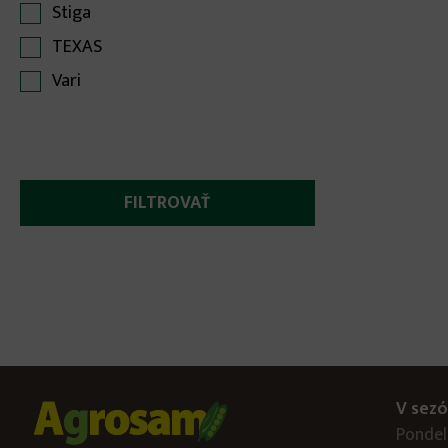
Stiga
TEXAS
Vari
V sezó
Pondelo