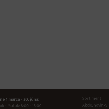
Sortiment
ne 1.marca - 30. júna:
Akcie, novinky
k - Piatok: 8:00 - 18:00