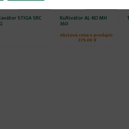
299.00 €
299.00 €
tavátor STIGA SRC
Kultivátor AL-KO MH
 G
360
Akciová cena v predajni:
279.00 €