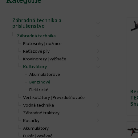
Kategórie
Záhradná technika a
príslušenstvo
Záhradná technika
Plotosrihy | nožnice
Reťazové píly
Krovinorezy | vyžínače
Kultivátory
Akumulátorové
Benzínové
Elektrické
Be
TEX
Vertikutátory | Prevzdušňovače
Sh
Vodná technika
Záhradné traktory
Kosačky
Akumulátory
Fukár | vysávač