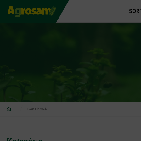
Jump
SOR
to
navigation
Nachádzate
Benzínové
sa
tu