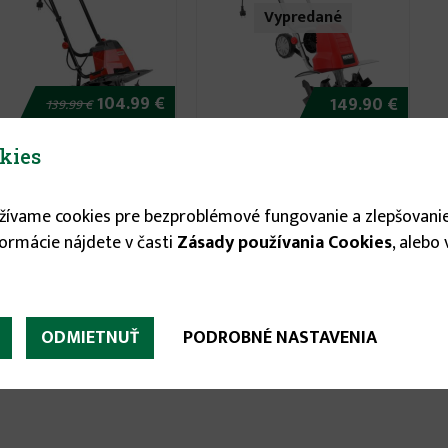
Vypredané
104.99 €
149.90 €
139.99 €
ltivátor HECHT 745
Kultivátor HECHT 748
kies
užívame cookies pre bezproblémové fungovanie a zlepšovanie
formácie nájdete v časti
Zásady používania Cookies
, alebo
ODMIETNUŤ
PODROBNÉ NASTAVENIA