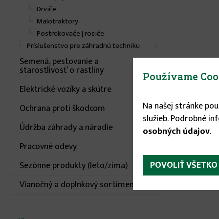
Drviče
Malotraktory
Postrekovače | rosiče
Príslušenstvo pre záhradnú techniku
Semená, pestovanie a
starostlivosť o rastliny
Ku
Používame Coo
Elektrické vozíky a skútre
Na našej stránke po
Ochrana proti škodcom
služieb. Podrobné in
Údržba záhrady a náradie
osobných údajov
.
Pracovné odevy
POVOLIŤ VŠETKO
Sezónne produkty (leto/zima)
Vianočný a doplnkový sortiment