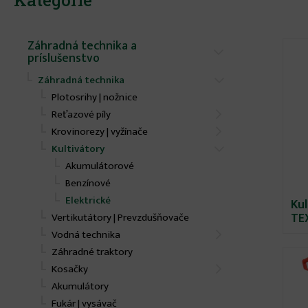
Kategórie
Záhradná technika a
príslušenstvo
Záhradná technika
Plotosrihy | nožnice
Reťazové píly
Krovinorezy | vyžínače
Kultivátory
Akumulátorové
Benzínové
Elektrické
Kul
TE
Vertikutátory | Prevzdušňovače
Vodná technika
Záhradné traktory
Kosačky
Akumulátory
Fukár | vysávač