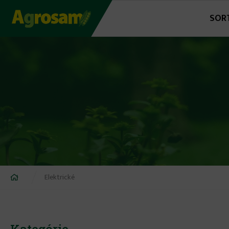
Jump
SOR
to
navigation
Nachádzate
Elektrické
sa
tu