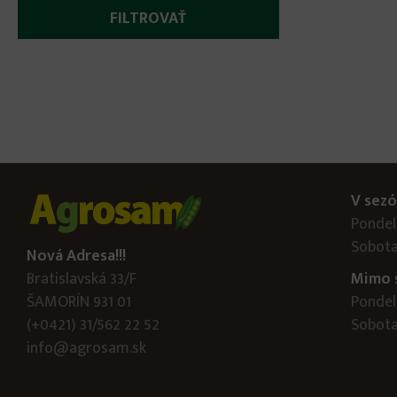
V sezó
Pondelo
Sobota
Nová Adresa!!!
Bratislavská 33/F
Mimo 
ŠAMORÍN 931 01
Pondelo
(+0421) 31/562 22 52
Sobota:
info@agrosam.sk