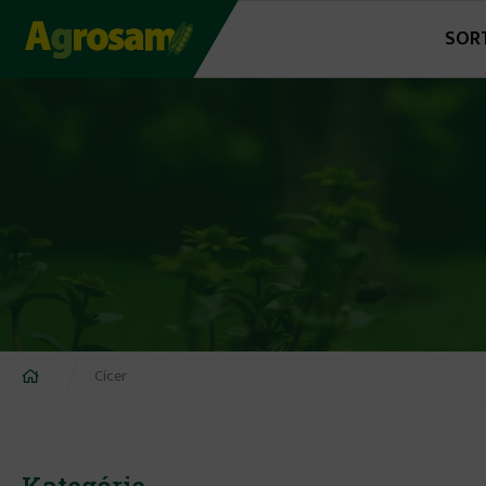
Jump
SOR
to
navigation
Nachádzate
Cícer
sa
tu