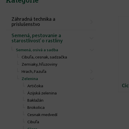
Kategórie
Záhradná technika a
príslušenstvo
Semená, pestovanie a
starostlivosť o rastliny
Semená, osivá a sadba
Cibuľa, cesnak, sadzačka
Zemiaky, hľuzoviny
Hrach, Fazuľa
Zelenina
Cíc
Artičoka
Ázijská zelenina
Baklažán
Brokolica
Cesnak medvedí
Cibuľa