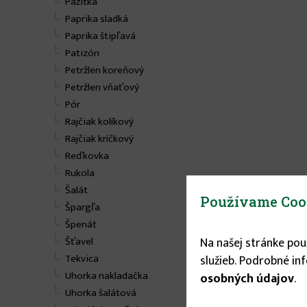
Pažitka
Paprika sladká
Paprika štipľavá
Patizón
Petržlen koreňový
Petržlen vňaťový
Pór
Rajčiak kolíkový
Rajčiak kríčkový
Reďkovka
Rukola
Šalát
Používame Coo
Špargľa
Špenát
Na našej stránke po
Šťavel
Tekvica
služieb. Podrobné in
Uhorka nakladačka
osobných údajov
.
Uhorka šalátová