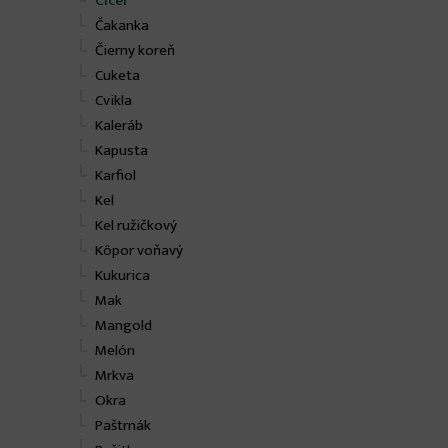
Cícer
Čakanka
Čierny koreň
Cuketa
Cvikla
Kaleráb
Kapusta
Karfiol
Kel
Kel ružičkový
Kôpor voňavý
Kukurica
Mak
Mangold
Melón
Mrkva
Okra
Paštrnák