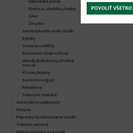
Valeriánka poľná
POVOLIŤ VŠETKO
Vodnica, okruhlica, kvaka
Zeler
Žerucha
Semená kvetín a okr. rastlín
Bylinky
Semená na klíčky
Kvetinové cibule a hľuzy
Jahody, Bobuľoviny, Drobné
ovocie
Kŕmne plodiny
Kustovnica (goji)
Rebarbora
Tráva pre zvieratá
Substráty a sadbovače
Hnojivá
Prípravky na ošetrovanie rastlín
Trávové semená
Mykorízne huby a rastové