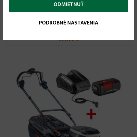
ODMIETNUŤ
399.00 €
Akumulátorová kosačka 4.65 Li SP Easy /114095/
PODROBNÉ NASTAVENIA
Akciová cena v predajni:
369.00 €