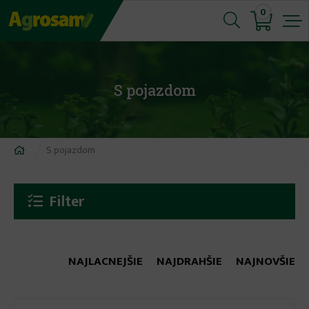
Jump
0
to
navigation
S pojazdom
Nachádzate
S pojazdom
sa
tu
Filter
NAJLACNEJŠIE
NAJDRAHŠIE
NAJNOVŠIE