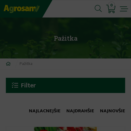
Jump
0
to
navigation
Pažitka
Nachádzate
Pažitka
sa
tu
Filter
NAJLACNEJŠIE
NAJDRAHŠIE
NAJNOVŠIE