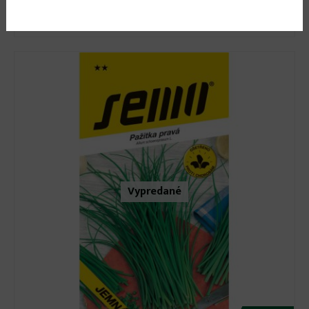
Pažitka čínská CESNAKOVÁ 1,5g
Vypredané