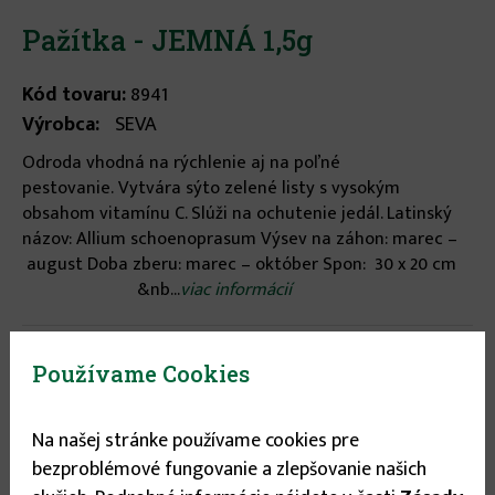
Pažítka - JEMNÁ 1,5g
Kód tovaru:
8941
Výrobca:
SEVA
Odroda vhodná na rýchlenie aj na poľné
pestovanie. Vytvára sýto zelené listy s vysokým
obsahom vitamínu C. Slúži na ochutenie jedál. Latinský
názov: Allium schoenoprasum Výsev na záhon: marec –
august Doba zberu: marec – október Spon: 30 x 20 cm
&nb...
viac informácií
Stav tovaru:
Na sklade
Používame Cookies
Expedícia do:
1-3 dní
Na našej stránke používame cookies pre
0.64 €
bezproblémové fungovanie a zlepšovanie našich