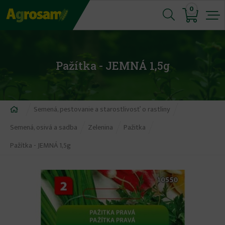
Jump
0
to
navigation
Pažítka - JEMNÁ 1,5g
Nachádzate
Semená, pestovanie a starostlivosť o rastliny
sa
Semená, osivá a sadba
Zelenina
Pažitka
tu
Pažítka - JEMNÁ 1,5g