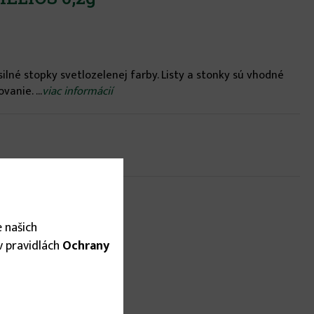
ilné stopky svetlozelenej farby. Listy a stonky sú vhodné
anie. ...
viac informácií
 našich
 v pravidlách
Ochrany