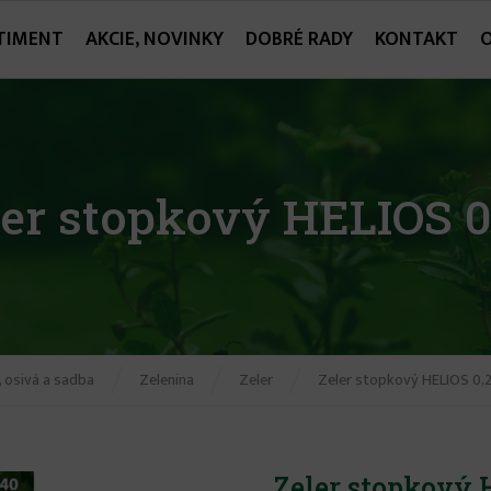
TIMENT
AKCIE, NOVINKY
DOBRÉ RADY
KONTAKT
ler stopkový HELIOS 0
 osivá a sadba
Zelenina
Zeler
Zeler stopkový HELIOS 0,
Zeler stopkový 