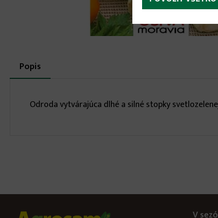
More
Popis
(aktívna
karta)
infos
Odroda vytvárajúca dlhé a silné stopky svetlozelene
V sezó