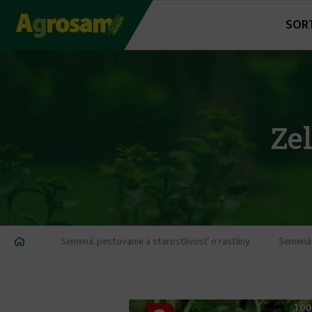
Jump
SOR
to
navigation
Ze
Nachádzate
Semená, pestovanie a starostlivosť o rastliny
Semená,
sa
tu