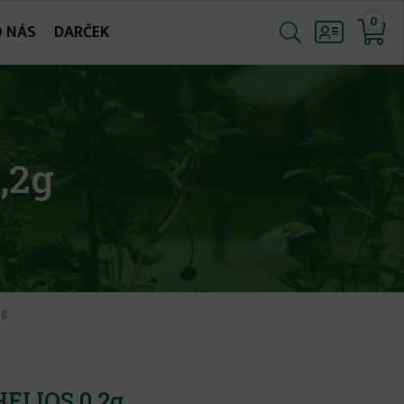
0
O NÁS
DARČEK
,2g
2g
HELIOS 0,2g