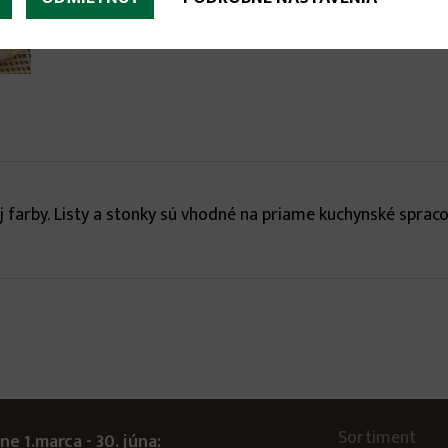
j farby. Listy a stonky sú vhodné na priame kuchynské spraco
Sortiment
ne 1.marca - 30. júna: