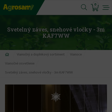
Jump
0
to
navigation
Svetelný záves, snehové vločky - 3m
KAF7WW
Nachádzate
Vianočný a doplnkový sortiment
Vianoce
sa
Vianočné osvetlenie
tu
Svetelný záves, snehové vločky - 3m KAF7WW