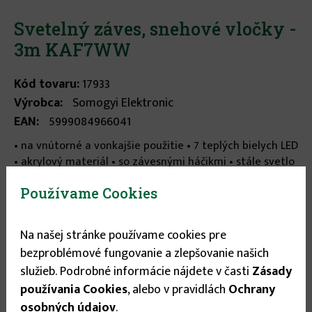
Svetelný záves, snehové vločky -
3m KAF7WW
Kód tovaru:
17933
Výrobca:
Somogyi Elektronic
EAN:
5999084966041
• na vnútorné a vonkajšie použitie • 7 teplých bielych LED
• akrylový materiál • so závesnými háčikmi • stále svetlo
• priesvitný kábel • napájanie: vonkajší napájací adaptér
Používame Cookies
IP44 ...
viac informácií
Na našej stránke používame cookies pre
Stav tovaru:
Na sklade
bezproblémové fungovanie a zlepšovanie našich
Expedícia do:
1-3 dní
služieb. Podrobné informácie nájdete v časti
Zásady
používania Cookies
, alebo v pravidlách
Ochrany
15.25 €
osobných údajov
.