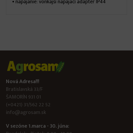
• napájanie: vonkajší napájací adaptér IP44
Nová Adresa!!!
Bratislavská 33/F
ŠAMORÍN 931 01
(+0421) 31/562 22 52
info@agrosam.sk
V sezóne 1.marca - 30. júna: