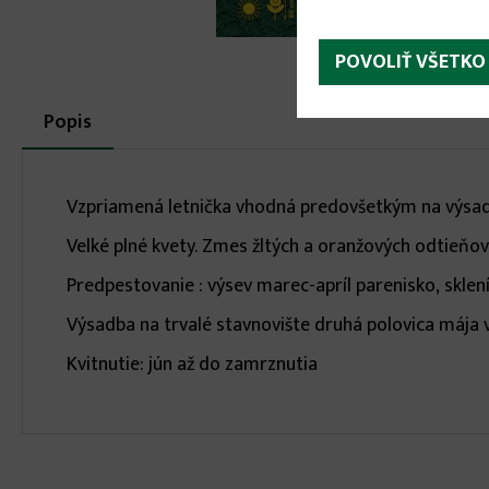
POVOLIŤ VŠETKO
More
Popis
(aktívna
karta)
infos
Vzpriamená letnička vhodná predovšetkým na výsadbu
Velké plné kvety. Zmes žltých a oranžových odtieňo
Predpestovanie : výsev marec-apríl parenisko, sklen
Výsadba na trvalé stavnovište druhá polovica mája
Kvitnutie: jún až do zamrznutia