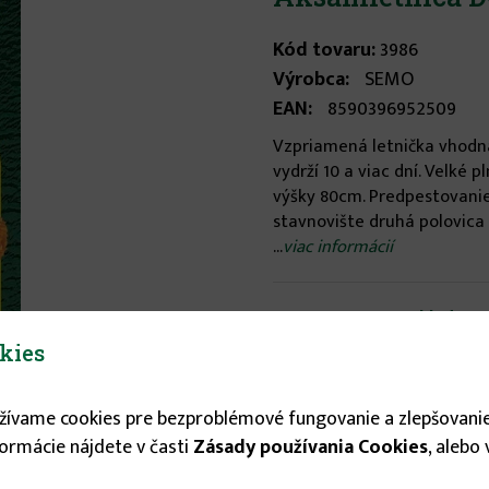
Kód tovaru:
3986
Výrobca:
SEMO
EAN:
8590396952509
Vzpriamená letnička vhodn
vydrží 10 a viac dní. Velké 
výšky 80cm. Predpestovanie 
stavnovište druhá polovica
...
viac informácií
Stav tovaru:
Na sklade
Expedícia do:
1-3 dní
kies
0.89 €
užívame cookies pre bezproblémové fungovanie a zlepšovanie
formácie nájdete v časti
Zásady používania Cookies
, alebo
