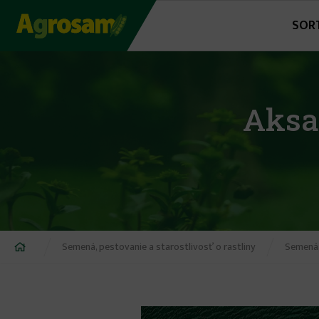
Jump
SOR
to
navigation
Aksa
Nachádzate
Semená, pestovanie a starostlivosť o rastliny
Semená,
sa
tu