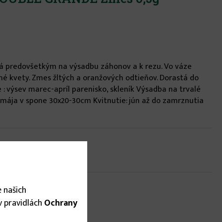
á predovšetkým na výsadbu záhonov a k rezu. Vo váze
plné kvety. Zmes žltých a oranžových odtieňov. Dorastá do
: výsev marec-apríl parenisko, skleník Výsadba na trvalé
 mája v spone 30x20-30cm Kvitnutie: jún až do zamrznutia
 našich
 v pravidlách
Ochrany