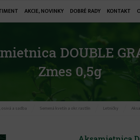
TIMENT
AKCIE, NOVINKY
DOBRÉ RADY
KONTAKT
mietnica DOUBLE G
Zmes 0,5g
 osivá a sadba
Semená kvetín a okr. rastlín
Letničky
Aksa
Aksamietnica 