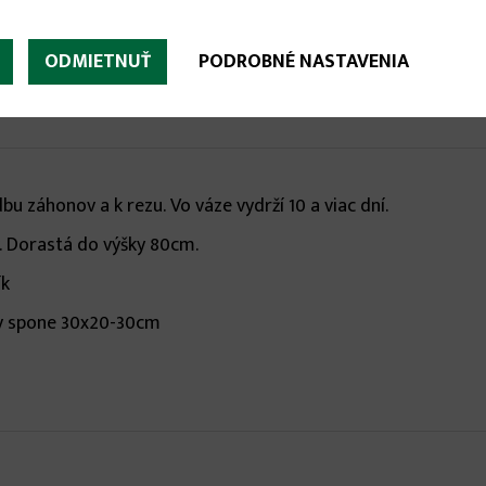

ODMIETNUŤ
PODROBNÉ NASTAVENIA
 záhonov a k rezu. Vo váze vydrží 10 a viac dní.
v. Dorastá do výšky 80cm.
ík
 v spone 30x20-30cm