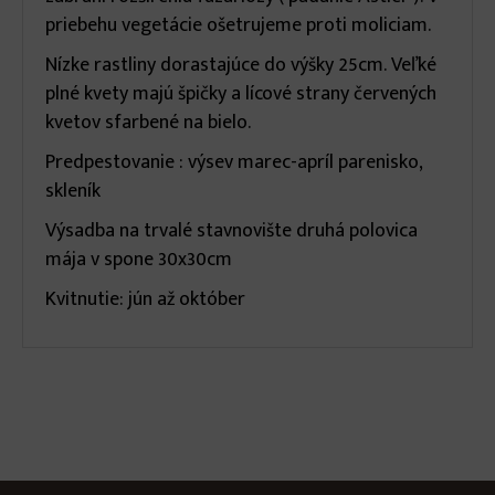
priebehu vegetácie ošetrujeme proti moliciam.
Nízke rastliny dorastajúce do výšky 25cm. Veľké
plné kvety majú špičky a lícové strany červených
kvetov sfarbené na bielo.
Predpestovanie : výsev marec-apríl parenisko,
skleník
Výsadba na trvalé stavnovište druhá polovica
mája v spone 30x30cm
Kvitnutie: jún až október