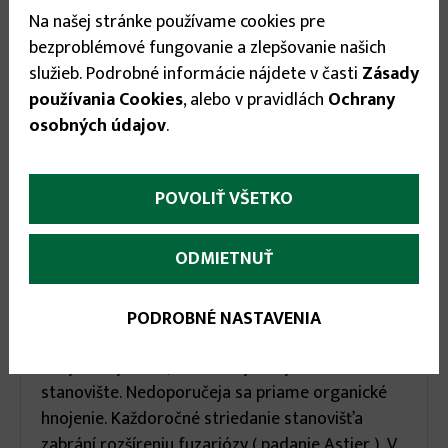
1.53 €
Na našej stránke používame cookies pre
bezproblémové fungovanie a zlepšovanie našich

služieb. Podrobné informácie nájdete v časti
Zásady

používania Cookies
, alebo v pravidlách
Ochrany
osobných údajov
.
POVOLIŤ VŠETKO
More
Popis
(aktívna
ODMIETNUŤ
karta)
infos
Vzpriamene rastúca vetvená letnička určená
PODROBNÉ NASTAVENIA
predovšetkým k rezu a k záhonovým výsadbám.
Listy sú vajcovité, zubaté. Vyžaduje slnečné
stanovište. Nedoporučeja sa priame organické
hnojenie. Každoročné striedanie stanovišťa
zabrání rozšíreniu fuzariózy ( padanie Astier ). V