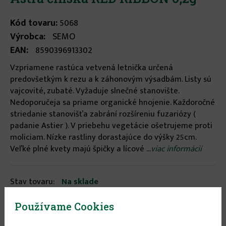
Kód tovaru:
5068
Výrobca:
SEMO
EAN:
8590396913302
Vzpriamene rastúca vetvená letnička určená
predovšetkým k rezu a k záhonovým výsadbám. Listy sú
vajcovité, zubaté. Vyžaduje slnečné stanovište.
Nedoporučeja sa priame organické hnojenie. Každoročné
striedanie stanovišťa zabrání rozšíreniu fuzariózy (
padanie Astier ). V priebehu vegetácie ošetrujeme proti
moliciam. Nízke rastliny dorastajúce do výšky 25cm.
Veľké plné kvety majú špičky a lícové ...
viac informácií
Stav tovaru:
Na sklade
Expedícia do:
1-3 dní
Používame Cookies