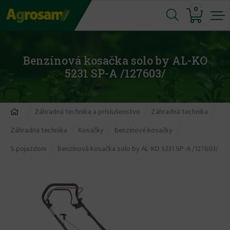
Jump
0
to
navigation
Benzínová kosačka solo by AL-KO
5231 SP-A /127603/
Nachádzate
Záhradná technika a príslušenstvo
Záhradná technika
sa
Záhradná technika
Kosačky
Benzínové kosačky
tu
S pojazdom
Benzínová kosačka solo by AL-KO 5231 SP-A /127603/