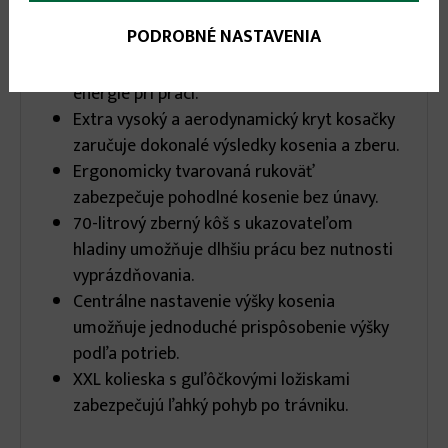
karta)
infos
PODROBNÉ NASTAVENIA
1-rýchlostný pohon kolies umožňuje úsporu
energie pri práci.
Extra vysoký a aerodynamický kryt kosačky
zaručuje dokonalé výsledky kosenia a zberu.
Ergonomicky tvarovaná rukoväť
zabezpečuje pohodlné kosenie bez únavy.
70-litrový zberný kôš s ukazovateľom
hladiny umožňuje dlhšiu prácu bez nutnosti
vyprázdňovania.
Centrálne nastavenie výšky kosenia
umožňuje jednoduché prispôsobenie výšky
podľa potrieb.
XXL kolieska s guľôčkovými ložiskami
zabezpečujú ľahký pohyb po trávniku.