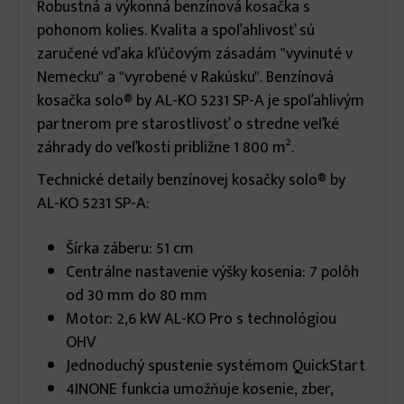
Robustná a výkonná benzínová kosačka s
pohonom kolies. Kvalita a spoľahlivosť sú
zaručené vďaka kľúčovým zásadám "vyvinuté v
Nemecku" a "vyrobené v Rakúsku". Benzínová
kosačka solo® by AL-KO 5231 SP-A je spoľahlivým
partnerom pre starostlivosť o stredne veľké
záhrady do veľkosti približne 1 800 m².
Technické detaily benzínovej kosačky solo® by
AL-KO 5231 SP-A:
Šírka záberu: 51 cm
Centrálne nastavenie výšky kosenia: 7 polôh
od 30 mm do 80 mm
Motor: 2,6 kW AL-KO Pro s technológiou
OHV
Jednoduchý spustenie systémom QuickStart
4INONE funkcia umožňuje kosenie, zber,