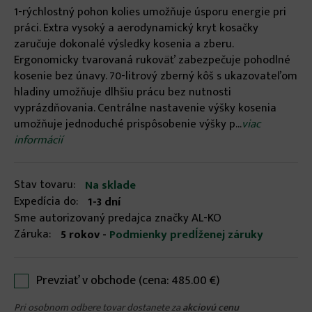
1-rýchlostný pohon kolies umožňuje úsporu energie pri
práci. Extra vysoký a aerodynamický kryt kosačky
zaručuje dokonalé výsledky kosenia a zberu.
Ergonomicky tvarovaná rukoväť zabezpečuje pohodlné
kosenie bez únavy. 70-litrový zberný kôš s ukazovateľom
hladiny umožňuje dlhšiu prácu bez nutnosti
vyprázdňovania. Centrálne nastavenie výšky kosenia
umožňuje jednoduché prispôsobenie výšky p...
viac
informácií
Stav tovaru:
Na sklade
Expedícia do:
1-3 dní
Sme autorizovaný predajca značky AL-KO
Záruka:
5 rokov -
Podmienky predĺženej záruky
Prevziať v obchode (cena: 485.00 €)
Pri osobnom odbere tovar dostanete za
akciovú cenu