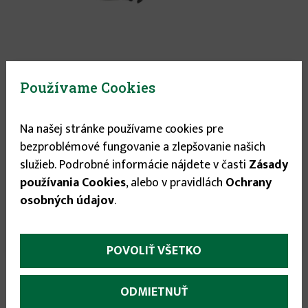
Používame Cookies
Na našej stránke používame cookies pre
Po vložení do koša získáte darčekovú zľavu v
30.00 €
bezproblémové fungovanie a zlepšovanie našich
hodnote
. Darčekovú zľavu môžete
služieb. Podrobné informácie nájdete v časti
Zásady
čerpať na nákup ďalších produktov, ktoré sa Vám
používania Cookies
, alebo v pravidlách
Ochrany
najviac hodia.
osobných údajov
.
sloboda výberu
POVOLIŤ VŠETKO
ODMIETNUŤ
More
Popis
(aktívna
Parametre