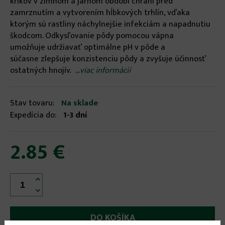
kríkov v zimnom a jarnom období chráni pred
zamrznutím a vytvorením hĺbkových trhlín, vďaka
ktorým sú rastliny náchylnejšie infekciám a napadnutiu
škodcom. Odkysľovanie pôdy pomocou vápna
umožňuje udržiavať optimálne pH v pôde a
súčasne zlepšuje konzistenciu pôdy a zvyšuje účinnosť
ostatných hnojív. ...
viac informácií
Stav tovaru:
Na sklade
Expedícia do:
1-3 dní
2.85 €

