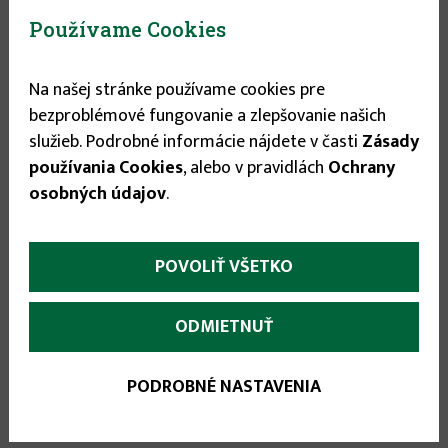
Používame Cookies
Na našej stránke používame cookies pre
More
Popis
(aktívna
bezproblémové fungovanie a zlepšovanie našich
karta)
infos
služieb. Podrobné informácie nájdete v časti
Zásady
Univerzálne záhradnícke vápno
. Vápnenie
používania Cookies
, alebo v pravidlách
Ochrany
stromov a kríkov v zimnom a jarnom
osobných údajov
.
období
chráni pred zamrznutím a vytvorením
hĺbkových trhlín, vďaka ktorým sú rastliny
náchylnejšie infekciám a napadnutiu škodcom.
POVOLIŤ VŠETKO
Odkysľovanie pôdy pomocou vápna
umožňuje
udržiavať optimálne pH v pôde
a
ODMIETNUŤ
súčasne
zlepšuje konzistenciu pôdy a zvyšuje
účinnosť ostatných hnojív
.
PODROBNÉ NASTAVENIA