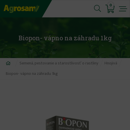
Jump
0
to
navigation
Biopon- vápno na záhradu 1kg
Nachádzate
Semená, pestovanie a starostlivosť o rastliny
Hnojivá
sa
Biopon- vápno na záhradu 1kg
tu