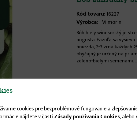
Kód tovaru:
16227
Výrobca:
Vilmorin
Bôb biely windsorský je str
augusta. Fazuľa sa vysieva 
hniezda, 2-3 zrná každých 
obyčajný je určený na pria
zeleno-bielymi semenami. ..
Stav tovaru:
Na sklade
Expedícia do:
1-3 dní
kies
0.75 €
užívame cookies pre bezproblémové fungovanie a zlepšovanie
formácie nájdete v časti
Zásady používania Cookies
, alebo

