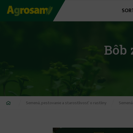
Jump
SOR
to
navigation
Bôb 
Nachádzate
Semená, pestovanie a starostlivosť o rastliny
Semená,
sa
tu