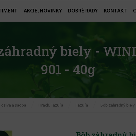
TIMENT
AKCIE, NOVINKY
DOBRÉ RADY
KONTAKT
záhradný biely - WI
901 - 40g
 osivá a sadba
Hrach, Fazuľa
Fazuľa
Bôb záhradný biely
Bôb záhradný bi