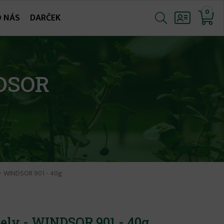
0
O NÁS
DARČEK
NDSOR
 - WINDSOR 901 - 40g
ely - WINDSOR 901 - 40g