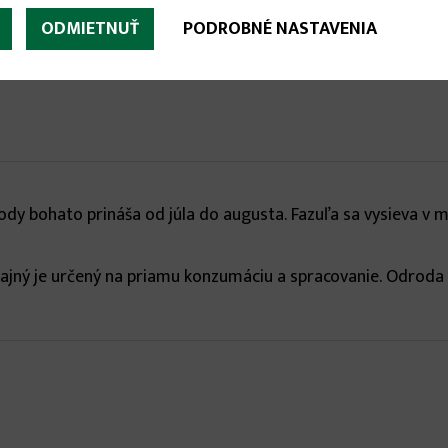
ODMIETNUŤ
PODROBNÉ NASTAVENIA
rody bohato prináša od júla do augusta. Fazuľa sa vysieva v 
ajný je určený na priamu konzumáciu a spracovanie. Odroda 