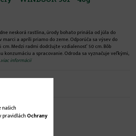
edne neskorá rastlina, úrody bohato prináša od júla do
v marci a apríli priamo do zeme. Odporúča sa výsev do
25 cm. Medzi radmi dodržujte vzdialenosť 50 cm. Bôb
mu konzumáciu a spracovanie. Odroda sa vyznačuje veľkými,
.
viac informácií
 našich
 v pravidlách
Ochrany