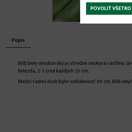
POVOLIŤ VŠETKO
More
Popis
(aktívna
karta)
infos
Bôb biely windsorský je stredne neskorá rastlina, ú
hniezda, 2-3 zrná každých 25 cm.
Medzi radmi dodržujte vzdialenosť 50 cm. Bôb obyč