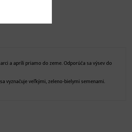
marci a apríli priamo do zeme. Odporúča sa výsev do
sa vyznačuje veľkými, zeleno-bielymi semenami.