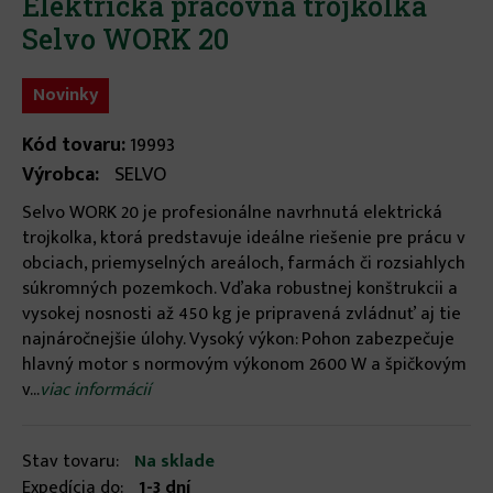
Elektrická pracovná trojkolka
Selvo WORK 20
Novinky
Kód tovaru:
19993
Výrobca:
SELVO
Selvo WORK 20 je profesionálne navrhnutá elektrická
trojkolka, ktorá predstavuje ideálne riešenie pre prácu v
obciach, priemyselných areáloch, farmách či rozsiahlych
súkromných pozemkoch. Vďaka robustnej konštrukcii a
vysokej nosnosti až 450 kg je pripravená zvládnuť aj tie
najnáročnejšie úlohy. Vysoký výkon: Pohon zabezpečuje
hlavný motor s normovým výkonom 2600 W a špičkovým
v...
viac informácií
Stav tovaru:
Na sklade
Expedícia do:
1-3 dní