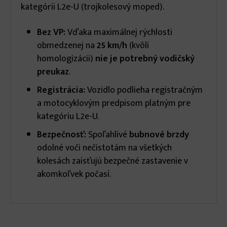
kategórii L2e-U (trojkolesový moped).
Bez VP:
Vďaka maximálnej rýchlosti
obmedzenej na
25 km/h
(kvôli
homologizácii)
nie je potrebný vodičský
preukaz
.
Registrácia:
Vozidlo podlieha registračným
a motocyklovým predpisom platným pre
kategóriu L2e-U.
Bezpečnosť:
Spoľahlivé
bubnové brzdy
odolné voči nečistotám na všetkých
kolesách zaisťujú bezpečné zastavenie v
akomkoľvek počasí.