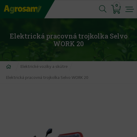
Jump
0
to
navigation
Elektrická pracovná trojkolka Selvo
WORK 20
Nachádzate
Elektrické vozíky a skútre
sa
Elektrická pracovná trojkolka Selvo WORK 20
tu