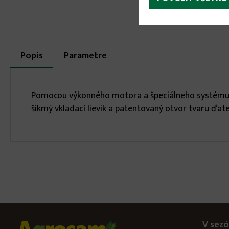
More
Popis
(aktívna
Parametre
karta)
infos
Pomocou výkonného motora a špeciálneho systému no
šikmý vkladací lievik a patentovaný otvor tvaru ďate
V sezó