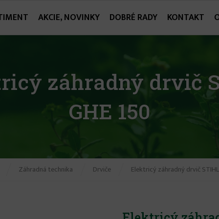
TIMENT
AKCIE, NOVINKY
DOBRÉ RADY
KONTAKT
tricý záhradný drvič 
GHE 150
Záhradná technika
Drviče
Elektricý záhradný drvič STIH
Elektricý záhra