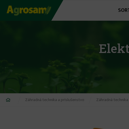
Jump
SOR
to
navigation
Elek
Nachádzate
Záhradná technika a príslušenstvo
Záhradná technika
sa
tu