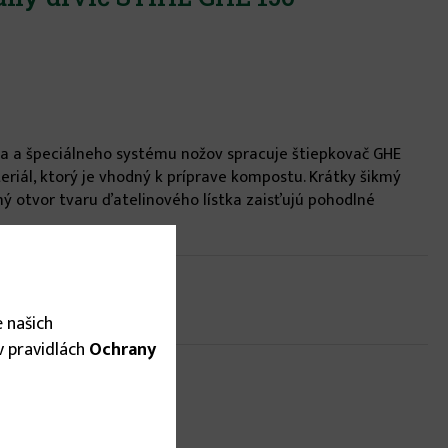
a špeciálneho systému nožov spracuje štiepkovač GHE
eriál, ktorý je vhodný k príprave kompostu. Krátky šikmý
ný otvor tvaru ďatelinového lístka zaisťujú pohodlné
 našich
 v pravidlách
Ochrany