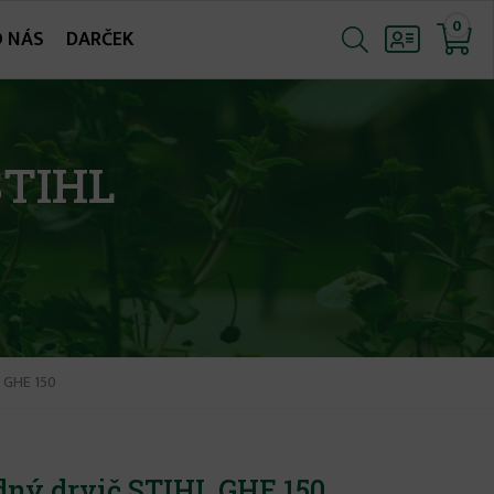
0
O NÁS
DARČEK
STIHL
L GHE 150
dný drvič STIHL GHE 150