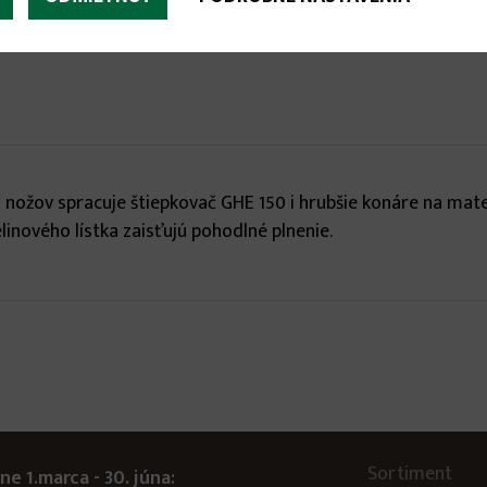

žov spracuje štiepkovač GHE 150 i hrubšie konáre na materi
linového lístka zaisťujú pohodlné plnenie.
Sortiment
ne 1.marca - 30. júna: