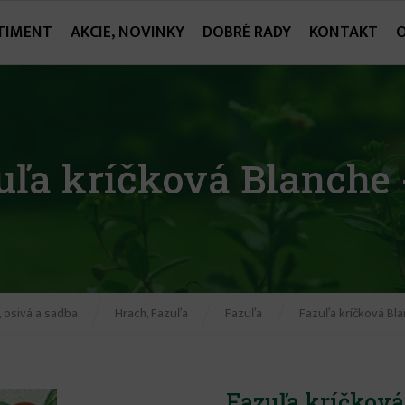
TIMENT
AKCIE, NOVINKY
DOBRÉ RADY
KONTAKT
uľa kríčková Blanche 
 osivá a sadba
Hrach, Fazuľa
Fazuľa
Fazuľa kríčková Bl
Fazuľa kríčková