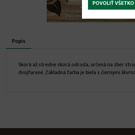
POVOLIŤ VŠETKO
More
Popis
(aktívna
karta)
infos
Skorá až stredne skorá odroda, určená na zber struk
dvojfarené. Základná farba je biela s čiernymi škvrn