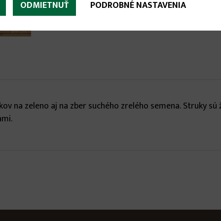
ODMIETNUŤ
PODROBNÉ NASTAVENIA
ov na zeleno aj na zber suchého zrelého semena. Struky sú žl
ami.