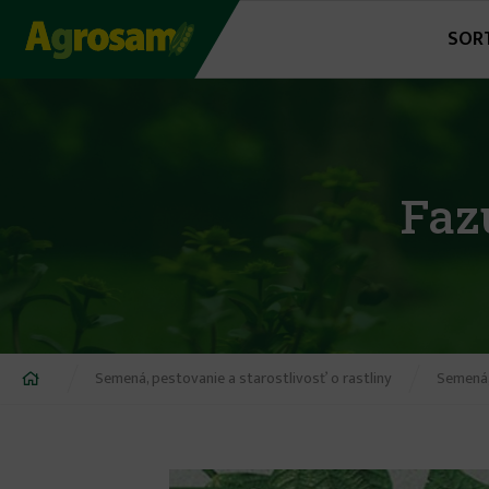
Jump
SOR
to
navigation
Faz
Nachádzate
Semená, pestovanie a starostlivosť o rastliny
Semená,
sa
tu