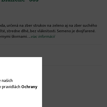
oda, určená na zber strukov na zeleno aj na zber suchého
lté, stredne dlhé, bez vláknitosti. Semeno je dvojfarené.
rnymi škvrnami. ...
viac informácií
 našich
 v pravidlách
Ochrany