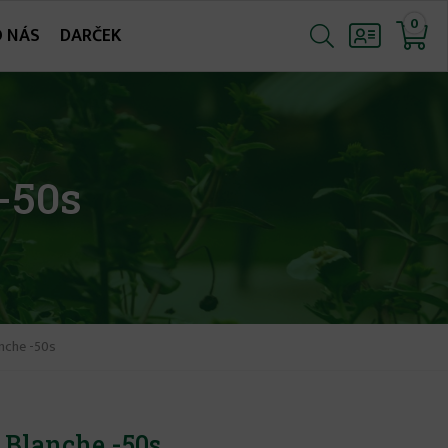
0
O NÁS
DARČEK
-50s
anche -50s
 Blanche -50s