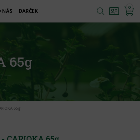
0
O NÁS
DARČEK
A 65g
CARIOKA 65g
á - CARIOKA 65g