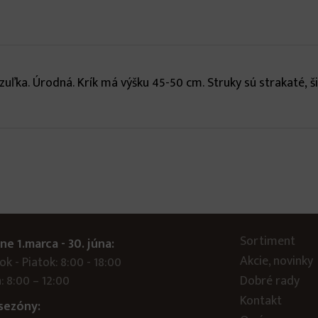
zuľka. Úrodná. Krík má výšku 45-50 cm. Struky sú strakaté, š
Sortiment
ne 1.marca - 30. júna:
Akcie, novinky
k - Piatok: 8:00 - 18:00
: 8:00 – 12:00
Dobré rady
Kontakt
sezóny: