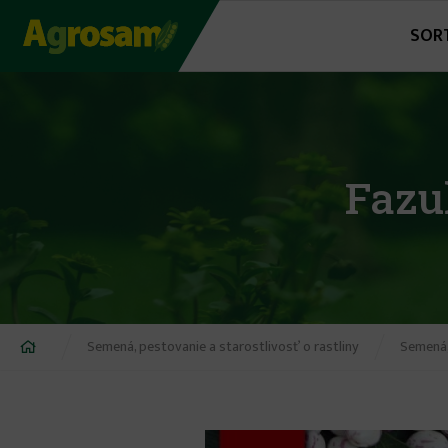
Jump
SOR
to
navigation
Fazu
Nachádzate
Semená, pestovanie a starostlivosť o rastliny
Semená,
sa
tu