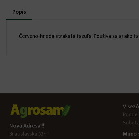
More
Popis
(aktívna
karta)
infos
Červeno-hnedá strakatá fazuľa. Používa sa aj ako fa
V sezó
Pondelo
Sobota
Nová Adresa!!!
Bratislavská 33/F
Mimo 