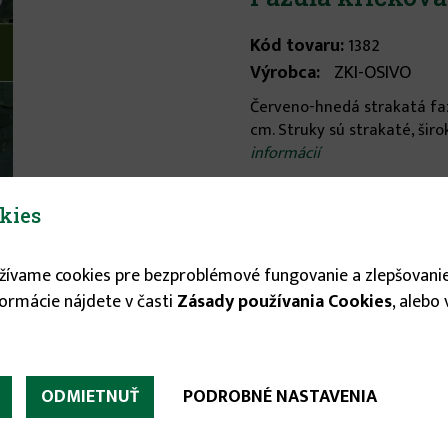
Kód tovaru:
1382
Výrobca:
ZKI-OSIVO
Červeno-hnedá strakatá faz
cm. Struky sú strakaté, širo
informácií
kies
Stav tovaru:
Na sklade
Expedícia do:
1-3 dní
užívame cookies pre bezproblémové fungovanie a zlepšovanie
2.39 €
formácie nájdete v časti
Zásady používania Cookies
, alebo

ODMIETNUŤ
PODROBNÉ NASTAVENIA
