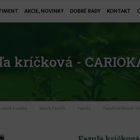
TIMENT
AKCIE, NOVINKY
DOBRÉ RADY
KONTAKT
ľa kríčková - CARIOK
 osivá a sadba
Hrach, Fazuľa
Fazuľa
Fazuľa kríčková - 
Fazuľa kríčkov