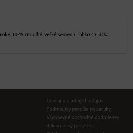
iroké, 14-15 cm dlhé. Veľké semená, ľahko sa lúska.
Ochrana osobných údajov
Podmienky predĺženej záruky
Všeobecné obchodné podmienky
Reklamačný poriadok