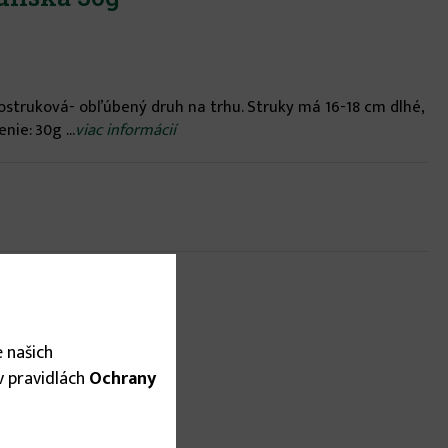
ostruková- obľúbený druh na trhu. Struky má 16-18 cm dlhé,
nie: 30g ...
viac informácií
 našich
 v pravidlách
Ochrany