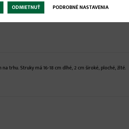
ODMIETNUŤ
PODROBNÉ NASTAVENIA
a trhu. Struky má 16-18 cm dlhé, 2 cm široké, ploché, žlté.