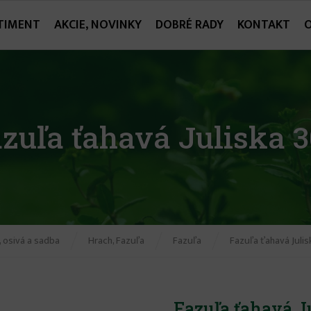
TIMENT
AKCIE, NOVINKY
DOBRÉ RADY
KONTAKT
zuľa ťahavá Juliska 
 osivá a sadba
Hrach, Fazuľa
Fazuľa
Fazuľa ťahavá Julis
Fazuľa ťahavá J