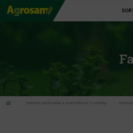
Jump
SOR
to
navigation
Fa
Nachádzate
Semená, pestovanie a starostlivosť o rastliny
Semená,
sa
tu