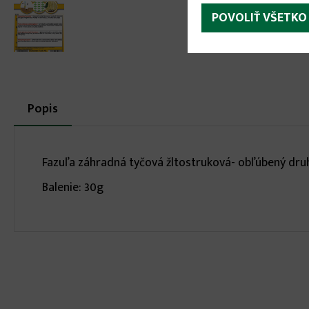
POVOLIŤ VŠETKO
More
Popis
(aktívna
karta)
infos
Fazuľa záhradná tyčová žltostruková- obľúbený druh n
Balenie: 30g