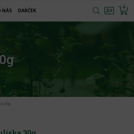
0
O NÁS
DARČEK
30g
ka 30g
uliska 30g