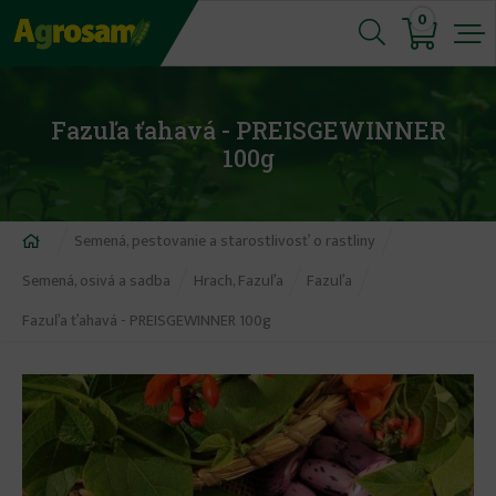
Jump
0
to
navigation
Fazuľa ťahavá - PREISGEWINNER
100g
Nachádzate
Semená, pestovanie a starostlivosť o rastliny
sa
Semená, osivá a sadba
Hrach, Fazuľa
Fazuľa
tu
Fazuľa ťahavá - PREISGEWINNER 100g