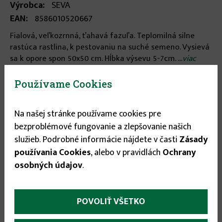
Výrobca:
SEVA
EAN:
8586010520667
Fialová, veľkozrnná, ťahavá fazuľa. Teplomilná silne
rastúca rastlina, k pestovaniu na suché semeno. Vysievá
sa k opore spon 50x50 cm. Hĺbka výsevu 5-7cm. ...
viac
informácií
Používame Cookies
Stav tovaru:
Na sklade
Na našej stránke používame cookies pre
Expedícia do:
1-3 dní
bezproblémové fungovanie a zlepšovanie našich
služieb. Podrobné informácie nájdete v časti
Zásady
3.75 €
používania Cookies
, alebo v pravidlách
Ochrany
osobných údajov
.


POVOLIŤ VŠETKO