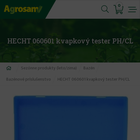
Jump
0
to
navigation
HECHT 060601 kvapkový tester PH/CL
Nachádzate
Sezónne produkty (leto/zima)
Bazén
sa
Bazénové príslušenstvo
HECHT 060601 kvapkový tester PH/CL
tu