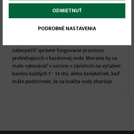
karta)
infos
ODMIETNUŤ
Základný tester na meranie hodnôt pH / CL v
bazénovej vode. Kvapkový tester obsahuje sadu
pre meranie pH a sadu pre meranie hodnoty
PODROBNÉ NASTAVENIA
chlóru vo vode. Bazénový tester je
nepostrádateľným pomocníkom, ak chcete
zabezpečiť správne fungovanie procesov,
prebiehajúcich v bazénovej vode. Meranie by sa
malo vykonávať v sezóne v závislosti na vyťažení
bazénu každých 7 - 14 dní, alebo kedykoľvek, keď
máte podozrenie, že sa kvalita vody zhoršuje.