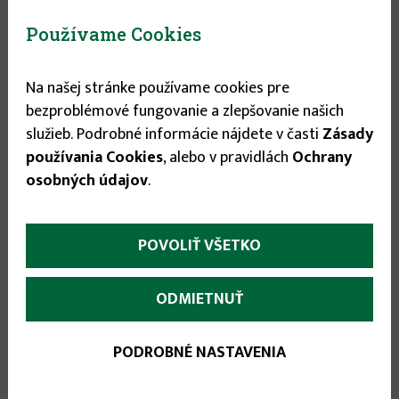
Stav tovaru:
Nie je skladom
Používame Cookies
15.49 €
Na našej stránke používame cookies pre
bezproblémové fungovanie a zlepšovanie našich
služieb. Podrobné informácie nájdete v časti
Zásady
používania Cookies
, alebo v pravidlách
Ochrany
More
osobných údajov
.
Popis
(aktívna
karta)
infos
Bez námahy upracete, zhrabete a zarovnáte –
POVOLIŤ VŠETKO
jednoduchý spôsob kyprenia pôdy, maximálna
stabilita vďaka obzvlášť veľkej hrúbke materiálu.
ODMIETNUŤ
Pracovná šírka: 30cm.
Odporúčaná násada: ZM170.
PODROBNÉ NASTAVENIA
Kód: 71AAA027650