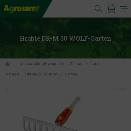
Jump
0
to
navigation
Hrable DR-M 30 WOLF-Garten
Nachádzate
Údržba záhrady a náradie
Záhradné náradie
sa
Náradie
Hrable DR-M 30 WOLF-Garten
tu