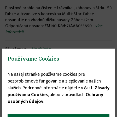
Plastové hrable na čistenie trávnika , záhonov a štrku. Sú
ľahké a trvanlivé s koncovkou Multi-Star. Ľahké
nasunutie na vhodnú dĺžku násady. Záber: 42cm.
Odporúčaná násada: ZM140. Kód: 71AAA033650 ...
viac
informácií
Stav tovaru:
Na sklade
Expedícia do:
1-3 dní
Používame Cookies
15.99 €
Na našej stránke používame cookies pre
bezproblémové fungovanie a zlepšovanie našich
služieb. Podrobné informácie nájdete v časti
Zásady

používania Cookies
, alebo v pravidlách
Ochrany

osobných údajov
.