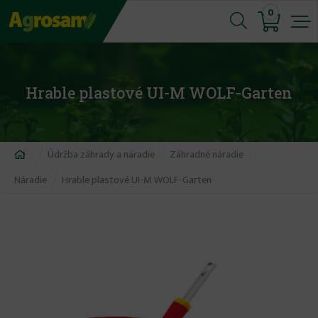
Jump
0
to
navigation
Hrable plastové UI-M WOLF-Garten
Nachádzate
Údržba záhrady a náradie
Záhradné náradie
sa
Náradie
Hrable plastové UI-M WOLF-Garten
tu