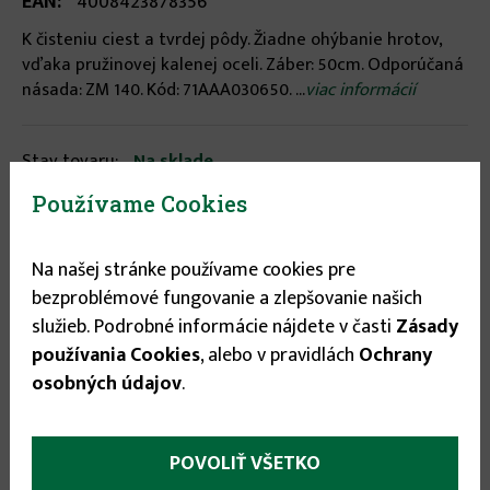
EAN:
4008423878356
K čisteniu ciest a tvrdej pôdy. Žiadne ohýbanie hrotov,
vďaka pružinovej kalenej oceli. Záber: 50cm. Odporúčaná
násada: ZM 140. Kód: 71AAA030650. ...
viac informácií
Stav tovaru:
Na sklade
Expedícia do:
1-3 dní
Používame Cookies
19.90 €
Na našej stránke používame cookies pre
bezproblémové fungovanie a zlepšovanie našich
služieb. Podrobné informácie nájdete v časti
Zásady

používania Cookies
, alebo v pravidlách
Ochrany

osobných údajov
.
POVOLIŤ VŠETKO