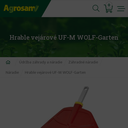
Jump
0
to
navigation
Hrable vejárové UF-M WOLF-Garten
Nachádzate
Údržba záhrady a náradie
Záhradné náradie
sa
Náradie
Hrable vejárové UF-M WOLF-Garten
tu