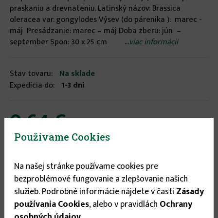
praskaniu a drevnateniu. Latinský názov: Brassica
oleracea var. gongylodes Výsev (do párenika ): marec -
máj Presádzanie: marec – máj Doba zberu: jún –
september Spon: 30 x 25 cm ...
viac informácií
Stav tovaru:
Na sklade
Expedícia do:
1-3 dní
0.64 €
Používame Cookies


Na našej stránke používame cookies pre
bezproblémové fungovanie a zlepšovanie našich
služieb. Podrobné informácie nájdete v časti
Zásady
používania Cookies
, alebo v pravidlách
Ochrany
osobných údajov
.