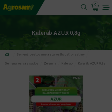
Jump
0
to
navigation
Kaleráb AZUR 0,8g
Nachádzate
Semená, pestovanie a starostlivosť o rastliny
sa
Semená, osivá a sadba
Zelenina
Kaleráb
Kaleráb AZUR 0,8g
tu