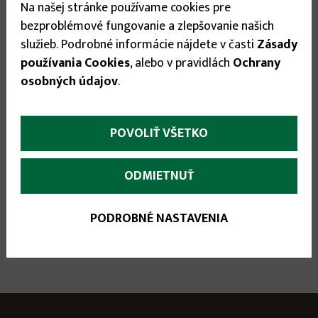
Na našej stránke používame cookies pre
Stav tovaru:
Na sklade
bezproblémové fungovanie a zlepšovanie našich
Expedícia do:
1-3 dní
služieb. Podrobné informácie nájdete v časti
Zásady
používania Cookies
, alebo v pravidlách
Ochrany
4.99 €
osobných údajov
.
POVOLIŤ VŠETKO


ODMIETNUŤ
PODROBNÉ NASTAVENIA