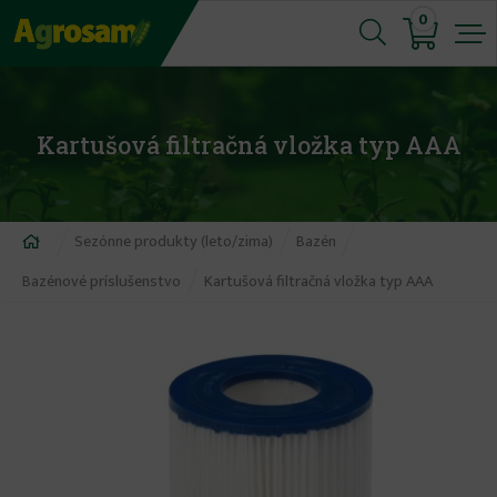
Jump
0
to
navigation
Kartušová filtračná vložka typ AAA
Nachádzate
Sezónne produkty (leto/zima)
Bazén
sa
Bazénové príslušenstvo
Kartušová filtračná vložka typ AAA
tu