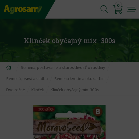
Jump
0
to
navigation
Klinček obyčajný mix -300s
Nachádzate
Semená, pestovanie a starostlivosť o rastliny
sa
Semená, osivá a sadba
Semená kvetín a okr. rastlín
tu
Dvojročné
Klinček
Klinček obyčajný mix -300s