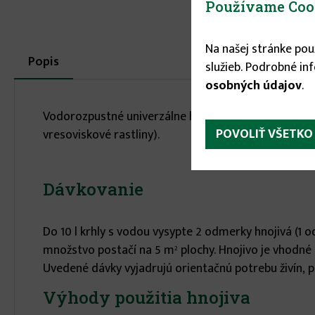
Používame Coo
Na našej stránke po
More
Popis
(aktívna
služieb. Podrobné in
karta)
infos
osobných údajov
.
Vodorozpustné univerzálne hnojivo bez obsahu vápni
POVOLIŤ VŠETKO
vresoviskové rastliny).
Dávkovanie
Do 10 l krhly s vodou vysypte 2 odmerky hnojivá (1 o
množstvo postačí na 5 m
plochy. Hnojivo je vhodné 
2
Uvedené dávky vyjadrujú orientačnú potrebu živín, p
Výhody použitia hnojiva