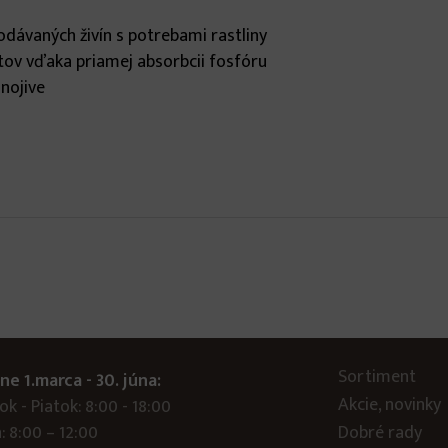
dávaných živín s potrebami rastliny
vetov vďaka priamej absorbcii fosfóru
nojive
Sortiment
ne 1.marca - 30. júna:
Akcie, novinky
k - Piatok: 8:00 - 18:00
: 8:00 – 12:00
Dobré rady