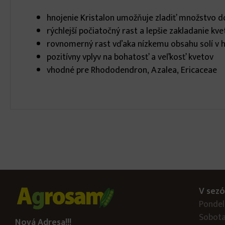
hnojenie Kristalon umožňuje zladiť množstvo do
rýchlejší počiatočný rast a lepšie zakladanie k
rovnomerný rast vďaka nízkemu obsahu solí v h
pozitívny vplyv na bohatosť a veľkosť kvetov
vhodné pre Rhododendron, Azalea, Ericaceae
V sezó
Pondelo
Sobota
Nová Adresa!!!