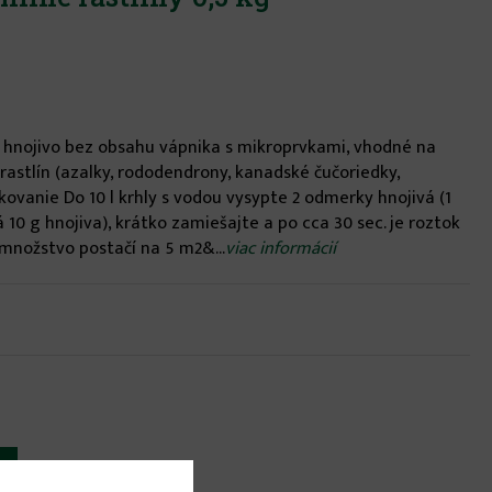
 hnojivo bez obsahu vápnika s mikroprvkami, vhodné na
rastlín (azalky, rododendrony, kanadské čučoriedky,
kovanie Do 10 l krhly s vodou vysypte 2 odmerky hnojivá (1
10 g hnojiva), krátko zamiešajte a po cca 30 sec. je roztok
 množstvo postačí na 5 m2&...
viac informácií