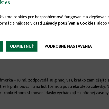
kies
užívame cookies pre bezproblémové fungovanie a zlepšovanie
formácie nájdete v časti
Zásady používania Cookies
, alebo
ka s mikroprvkami, vhodné na prihnojovanie kyslomilných ra
ODMIETNUŤ
PODROBNÉ NASTAVENIA
dmerka = 10 ml, zodpovedá 10 g hnojiva), krátko zamiešajte a 
tiež k prihnojovaniu na list formou postreku alebo zálievky.
ri konkrétnom stanovení dávky vychádzajte z pôdnej zásoby ži