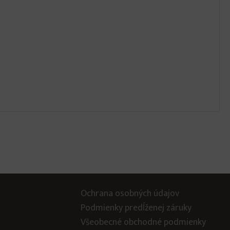
Ochrana osobných údajov
Podmienky predĺženej záruky
Všeobecné obchodné podmienky