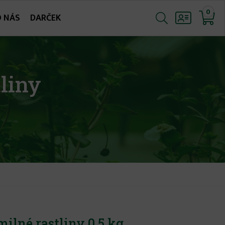
0
O NÁS
DARČEK
liny
ilné rastliny 0,5 kg