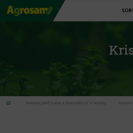
Jump
SOR
to
navigation
Kri
Nachádzate
Semená, pestovanie a starostlivosť o rastliny
Hnojivá
sa
tu