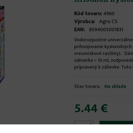
Kód tovaru:
4960
Výrobca:
Agro CS
EAN:
8594005001831
Vodorozpustné univerzálne
prihnojovanie kyslomilných 
vresoviskové rastliny). Dáv
odmerka = 10 ml, zodpovedá 
pripravený k zálievke. Toto
Stav tovaru:
Na sklade
5.44 €

