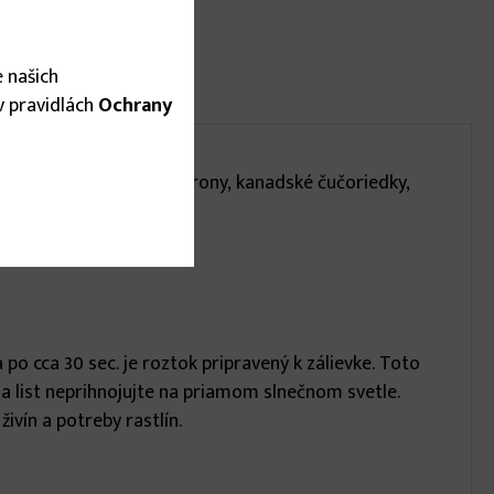
 našich
 v pravidlách
Ochrany
stlín (azalky, rododendrony, kanadské čučoriedky,
po cca 30 sec. je roztok pripravený k zálievke. Toto
 Na list neprihnojujte na priamom slnečnom svetle.
vín a potreby rastlín.