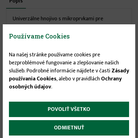
Popis
(aktívna
karta)
infos
Univerzálne hnojivo s mikroprvkami pre
prihnojovanie v období kvitnutia a tvorby plodov
izbových, balkónových i ostatných vonkajších
Používame Cookies
rastlín.
Na našej stránke používame cookies pre
Charakteristika produktu
bezproblémové fungovanie a zlepšovanie našich
služieb. Podrobné informácie nájdete v časti
Zásady
Univerzálne hnojivo s mikroprvkami pre
používania Cookies
, alebo v pravidlách
Ochrany
prihnojovanie v období kvitnutia a tvorby plodov
osobných údajov
.
izbových, balkónových i ostatných vonkajších
rastlín. Zabezpečí lepšiu kvalitu a vyfarbenie
plodov a kvetov.
POVOLIŤ VŠETKO
Dávkovanie
ODMIETNUŤ
Do 10 l krhly s vodou vysypte 1 odmerku hnojiva (1