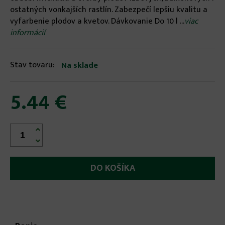
ostatných vonkajších rastlín. Zabezpečí lepšiu kvalitu a
vyfarbenie plodov a kvetov. Dávkovanie Do 10 l ...
viac
informácií
Stav tovaru:
Na sklade
5.44 €


More