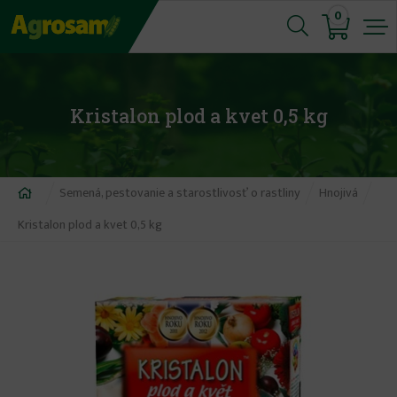
Jump
0
to
navigation
Kristalon plod a kvet 0,5 kg
Nachádzate
Semená, pestovanie a starostlivosť o rastliny
Hnojivá
sa
Kristalon plod a kvet 0,5 kg
tu