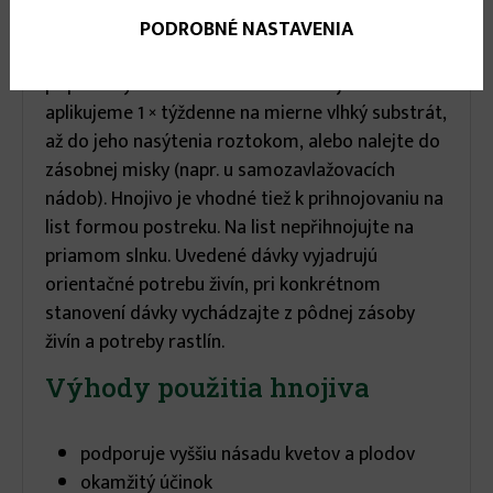
odmerka = 10 ml, zodpovedá 10 g hnojiva),
PODROBNÉ NASTAVENIA
krátko zamiešajte a po cca 30 sec. je roztok
pripravený k zálievke. Zálievku s hnojivom
aplikujeme 1 × týždenne na mierne vlhký substrát,
až do jeho nasýtenia roztokom, alebo nalejte do
zásobnej misky (napr. u samozavlažovacích
nádob). Hnojivo je vhodné tiež k prihnojovaniu na
list formou postreku. Na list nepřihnojujte na
priamom slnku. Uvedené dávky vyjadrujú
orientačné potrebu živín, pri konkrétnom
stanovení dávky vychádzajte z pôdnej zásoby
živín a potreby rastlín.
Výhody použitia hnojiva
podporuje vyššiu násadu kvetov a plodov
okamžitý účinok