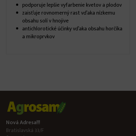
podporuje lepšie vyfarbenie kvetov a plodov
zaisťuje rovnomerný rast vďaka nízkemu
obsahu solí v hnojive
antichlorotické účinky vďaka obsahu horčíka
a mikroprvkov
Nová Adresa!!!
Bratislavská 33/F