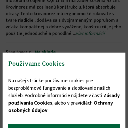
motorom o objeme 32,6 cm3 a má záber kosenia 43 cm.
Krovinorez má zosilnenú konštrukciu, ktorá absorbuje
otrasy. Tento krovinorez má ergonomické rukoväte v
tvare riadidiel, dodáva sa s dvojramenným popruhom a
vďaka kompaktnej a dobre vyváženej konštrukcií je jeho
použitie jednoduché a pohodlné. ...
viac informácií
Stav tovaru:
Na sklade
Expedícia do:
1-3 dní
Používame Cookies
179.00 €
Na našej stránke používame cookies pre
bezproblémové fungovanie a zlepšovanie našich
služieb. Podrobné informácie nájdete v časti
Zásady

používania Cookies
, alebo v pravidlách
Ochrany

osobných údajov
.