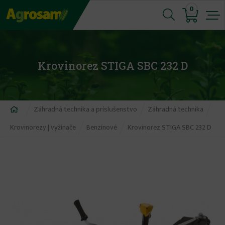
Jump
0
to
navigation
Krovinorez STIGA SBC 232 D
Nachádzate
Záhradná technika a príslušenstvo
Záhradná technika
sa
Krovinorezy | vyžínače
Benzínové
Krovinorez STIGA SBC 232 D
tu