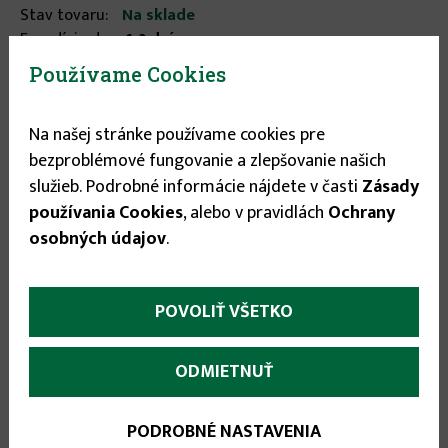
Stav tovaru:
Na sklade
Expedícia do:
1-3 dní
Používame Cookies
18.05 €
Na našej stránke používame cookies pre
bezproblémové fungovanie a zlepšovanie našich

služieb. Podrobné informácie nájdete v časti
Zásady

používania Cookies
, alebo v pravidlách
Ochrany
osobných údajov
.
POVOLIŤ VŠETKO
More
Popis
(aktívna
ODMIETNUŤ
karta)
infos
Prípravok k veľmi rýchlej dezinfekcii vôd.
PODROBNÉ NASTAVENIA
Výhodou je rýchly úbytok prebytočného chlóru a