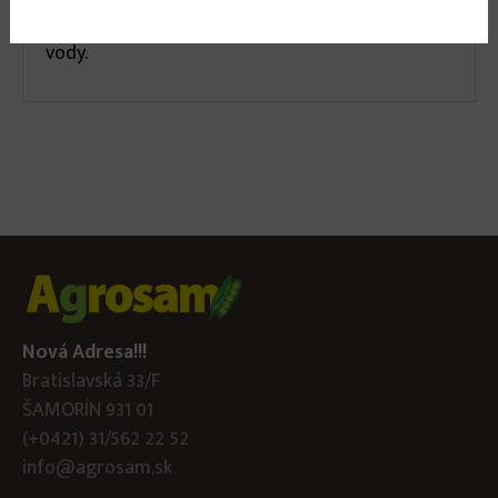
tým možnosť kúpania v krátkej dobe po ošetrení
vody.
Nová Adresa!!!
Bratislavská 33/F
ŠAMORÍN 931 01
(+0421) 31/562 22 52
info@agrosam.sk