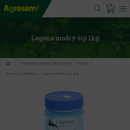
Jump
0
to
navigation
Laguna modrý šíp 1kg
Nachádzate
Sezónne produkty (leto/zima)
Bazén
sa
Bazénová chémia
Laguna modrý šíp 1kg
tu