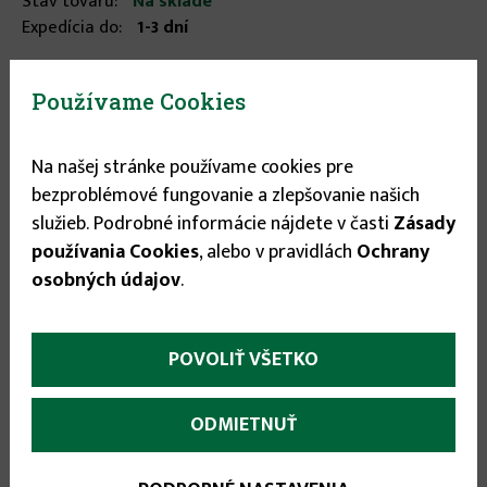
Stav tovaru:
Na sklade
Expedícia do:
1-3 dní
12.59 €
Používame Cookies
Na našej stránke používame cookies pre

bezproblémové fungovanie a zlepšovanie našich

služieb. Podrobné informácie nájdete v časti
Zásady
používania Cookies
, alebo v pravidlách
Ochrany
osobných údajov
.
POVOLIŤ VŠETKO
More
Parametre
(aktívna
karta)
infos
ODMIETNUŤ
• 1 ks oranžovej blikajúcej LED
• sivý umelý ratan