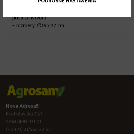
PODROBNÉ NASTAVENIA
• časovač: 5 h svieti, 19 h pauza
• napájanie: 2 x 1,5 V (C) batéria, nie je
príslušenstvom
• rozmery: ∅16 x 27 cm
Nová Adresa!!!
Bratislavská 33/F
ŠAMORÍN 931 01
(+0421) 31/562 22 52