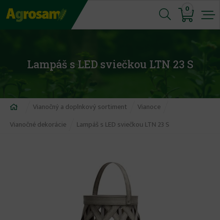
Jump
0
to
navigation
Lampáš s LED sviečkou LTN 23 S
Nachádzate
Vianočný a doplnkový sortiment
Vianoce
sa
Vianočné dekorácie
Lampáš s LED sviečkou LTN 23 S
tu