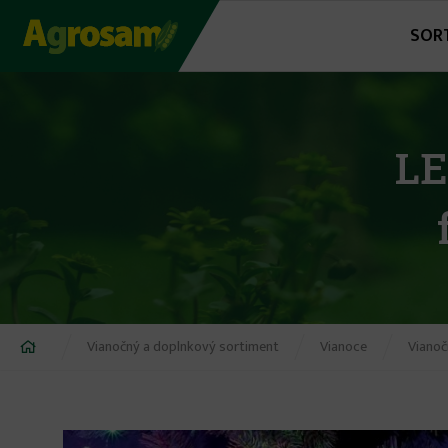
Jump
SOR
to
navigation
LE
Nachádzate
Vianočný a doplnkový sortiment
Vianoce
Vianoč
sa
tu