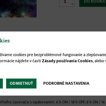

kies
užívame cookies pre bezproblémové fungovanie a zlepšovanie
formácie nájdete v časti
Zásady používania Cookies
, alebo
ODMIETNUŤ
PODROBNÉ NASTAVENIA
ľného časovača s opakovaním: 6 h ON / 18 h OFF; 8 h ON / 16 h 