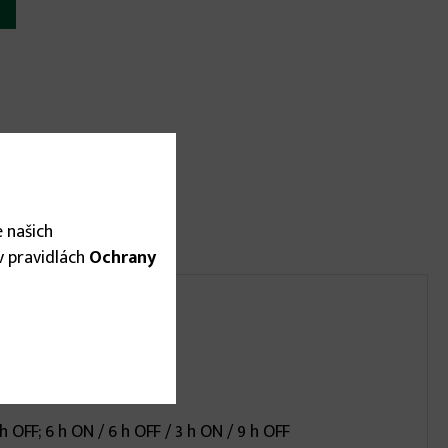
 našich
 v pravidlách
Ochrany
OFF; 6 h ON / 6 h OFF / 3 h ON / 9 h OFF