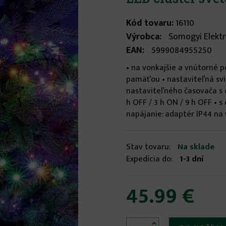
Kód tovaru:
16110
Výrobca:
Somogyi Elektr
EAN:
5999084955250
• na vonkajšie a vnútorné po
pamäťou • nastaviteľná svi
nastaviteľného časovača s o
h OFF / 3 h ON / 9 h OFF • 
napájanie: adaptér IP44 na v
Stav tovaru:
Na sklade
Expedícia do:
1-3 dní
45.99 €
