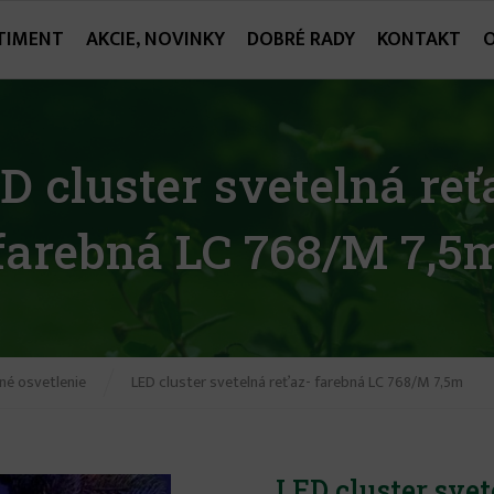
TIMENT
AKCIE, NOVINKY
DOBRÉ RADY
KONTAKT
D cluster svetelná reť
farebná LC 768/M 7,5
né osvetlenie
LED cluster svetelná reťaz- farebná LC 768/M 7,5m
LED cluster sve