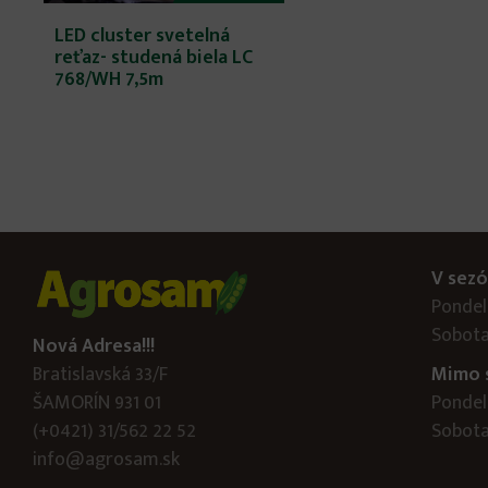
LED cluster svetelná
reťaz- studená biela LC
768/WH 7,5m
V sezó
Pondelo
Sobota
Nová Adresa!!!
Bratislavská 33/F
Mimo 
ŠAMORÍN 931 01
Pondelo
(+0421) 31/562 22 52
Sobota:
info@agrosam.sk