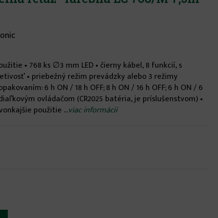
onic
užitie • 768 ks ∅3 mm LED • čierny kábel, 8 funkcií, s
etivosť • priebežný režim prevádzky alebo 3 režimy
pakovaním: 6 h ON / 18 h OFF; 8 h ON / 16 h OFF; 6 h ON / 6
s diaľkovým ovládačom (CR2025 batéria, je príslušenstvom) •
onkajšie použitie ...
viac informácií