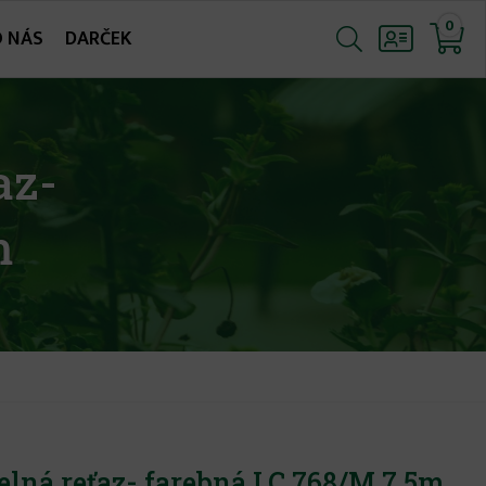
0
O NÁS
DARČEK
az-
m
telná reťaz- farebná LC 768/M 7,5m