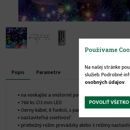
Používame Coo
Na našej stránke po
More
Popis
(aktívna
Parametre
služieb. Podrobné in
karta)
infos
osobných údajov
.
• na vonkajšie a vnútorné použitie
POVOLIŤ VŠETKO
• 768 ks ∅3 mm LED
• čierny kábel, 8 funkcií, s pamäťou
• nastaviteľná svietivosť
• priebežný režim prevádzky alebo 3 režimy nastavite