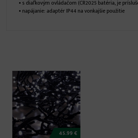
• s diaľkovým ovládačom (CR2025 batéria, je príslu
• napájanie: adaptér IP44 na vonkajšie použitie
45.99 €