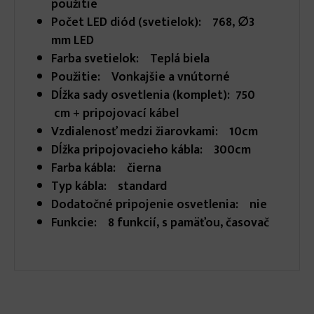
použitie
Počet LED diód (svetielok): 768, ∅3
mm LED
Farba svetielok: Teplá biela
Použitie: Vonkajšie a vnútorné
Dĺžka sady osvetlenia (komplet): 750
cm + pripojovací kábel
Vzdialenosť medzi žiarovkami:
10cm
Dĺžka pripojovacieho kábla: 300cm
Farba kábla: čierna
Typ kábla: standard
Dodatočné pripojenie osvetlenia: nie
Funkcie: 8 funkcií, s pamäťou, časovač