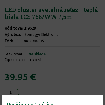
LED cluster svetelná reťaz - teplá
biela LCS 768/WW 7,5m
Kód tovaru:
9629
Výrobca:
Somogyi Elektronic
EAN:
5999084940515
Stav tovaru:
Na sklade
Expedícia do:
1-3 dní
39.95 €


Používame Cookies