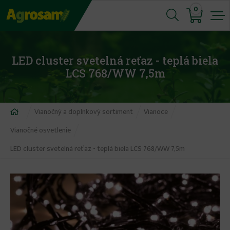
Jump
0
to
navigation
LED cluster svetelná reťaz - teplá biela
LCS 768/WW 7,5m
Nachádzate
Vianočný a doplnkový sortiment
Vianoce
sa
Vianočné osvetlenie
tu
LED cluster svetelná reťaz - teplá biela LCS 768/WW 7,5m