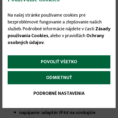
Na našej stránke používame cookies pre
bezproblémové fungovanie a zlepšovanie našich
služieb. Podrobné informácie nájdete v časti
Zásady
More
Parametre
(aktívna
používania Cookies
, alebo v pravidlách
Ochrany
karta)
infos
osobných údajov
.
nastaviteľná svietivosť
POVOLIŤ VŠETKO
priebežný režim prevádzky alebo 3
režimy nastaviteľného časovača s
ODMIETNUŤ
opakovaním: 6 h ON / 18 h OFF; 8 h ON /
16 h OFF; 6 h ON / 6 h OFF / 3 h ON / 9 h
OFF
PODROBNÉ NASTAVENIA
s diaľkovým ovládačom (CR2025
batéria, je príslušenstvom)
napájanie: adaptér IP44 na vonkajšie