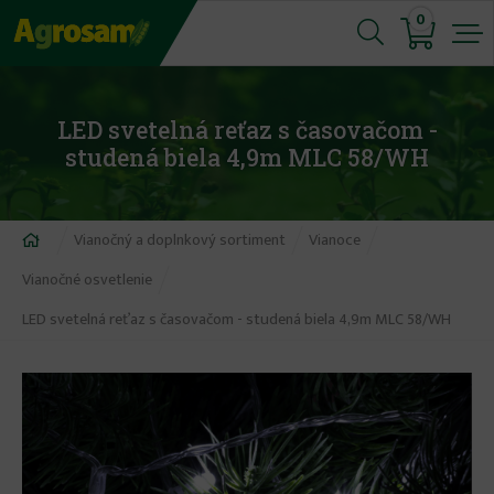
Jump
0
to
navigation
LED svetelná reťaz s časovačom -
studená biela 4,9m MLC 58/WH
Nachádzate
Vianočný a doplnkový sortiment
Vianoce
sa
Vianočné osvetlenie
tu
LED svetelná reťaz s časovačom - studená biela 4,9m MLC 58/WH