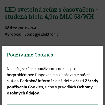
LED svetelná reťaz s časovačom -
studená biela 4,9m MLC 58/WH
Kód tovaru:
7264
Výrobca:
Somogyi Elektronic
Stav tovaru:
Na sklade
Expedícia do:
1-3 dní
Používame Cookies
6.95 €
Na našej stránke používame cookies pre
bezproblémové fungovanie a zlepšovanie našich
služieb. Podrobné informácie nájdete v časti
Zásady

používania Cookies
, alebo v pravidlách
Ochrany

osobných údajov
.