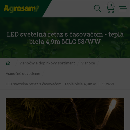
Jump
0
to
navigation
LED svetelná reťaz s časovačom - teplá
biela 4,9m MLC 58/WW
Nachádzate
Vianočný a doplnkový sortiment
Vianoce
sa
Vianočné osvetlenie
tu
LED svetelná reťaz s časovačom - teplá biela 4,9m MLC 58/WW