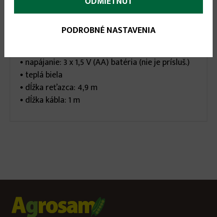
ODMIETNUŤ
• na vonkajšie a vnútorné použitie
• zelený kábel
PODROBNÉ NASTAVENIA
• 8 programov
• časovač: 6 h svieti, 18 h prestávka
• napájanie: 3 x 1,5 V (AA) batéria (nie je prísluš.)
• teplá biela
• dĺžka reťazca: 4,9 m
• dĺžka kábla: 1 m