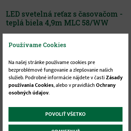
LED svetelná reťaz s časovačom -
teplá biela 4,9m MLC 58/WW
Kód tovaru:
7278
Výrobca:
Somogyi Elektronic
Používame Cookies
Stav tovaru:
Nie je skladom
Na našej stránke používame cookies pre
bezproblémové fungovanie a zlepšovanie našich
6.95 €
služieb. Podrobné informácie nájdete v časti
Zásady
používania Cookies
, alebo v pravidlách
Ochrany
osobných údajov
.
More
Parametre
(aktívna
POVOLIŤ VŠETKO
karta)
infos
• 50 ks LED