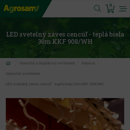
Jump
0
to
navigation
LED svetelný záves cencúľ - teplá biela
30m KKF 908/WH
Nachádzate
Vianočný a doplnkový sortiment
Vianoce
sa
Vianočné osvetlenie
tu
LED svetelný záves cencúľ - teplá biela 30m KKF 908/WH