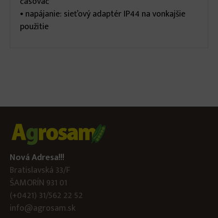
časovač
• napájanie: sieťový adaptér IP44 na vonkajšie
použitie
Nová Adresa!!!
Bratislavská 33/F
ŠAMORÍN 931 01
(+0421) 31/562 22 52
info@agrosam.sk