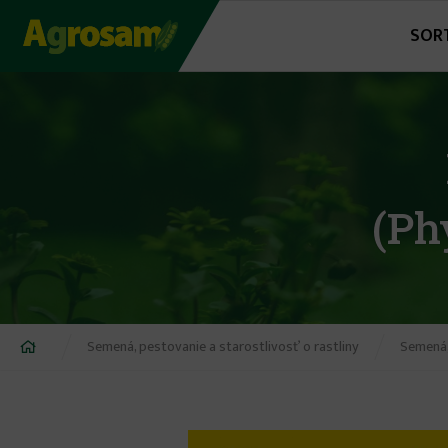
Jump
SOR
to
navigation
(Ph
Nachádzate
Semená, pestovanie a starostlivosť o rastliny
Semená,
sa
tu