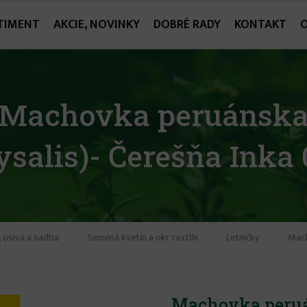
TIMENT
AKCIE, NOVINKY
DOBRÉ RADY
KONTAKT
Machovka peruánsk
ysalis)- Čerešňa Inka 
 osivá a sadba
Semená kvetín a okr. rastlín
Letničky
Mac
Machovka peruán