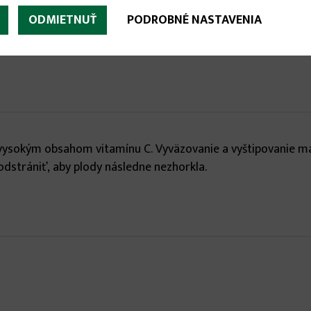
ODMIETNUŤ
PODROBNÉ NASTAVENIA
vysokým obsahom vitamínu C. Vyväzovanie a vyštipovanie má 
 odstrániť, aby plody následne nezhorkla.