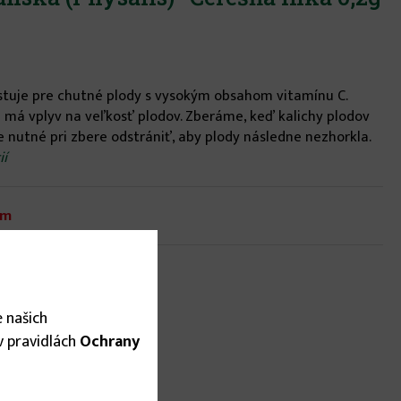
tuje pre chutné plody s vysokým obsahom vitamínu C.
 má vplyv na veľkosť plodov. Zberáme, keď kalichy plodov
je nutné pri zbere odstrániť, aby plody následne nezhorkla.
ií
om
 našich
 v pravidlách
Ochrany