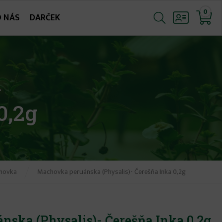
0
O NÁS
DARČEK
a
0,2g
hovka
Machovka peruánska (Physalis)- Čerešňa Inka 0,2g
ska (Physalis)- Čerešňa Inka 0,2g