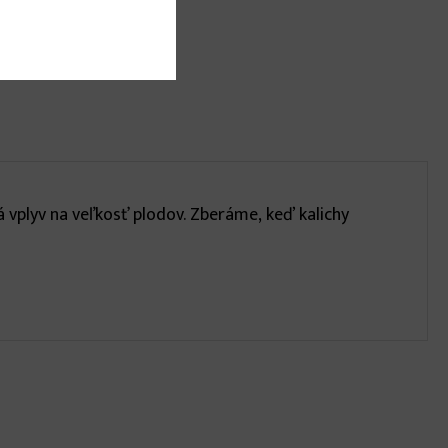
vplyv na veľkosť plodov. Zberáme, keď kalichy