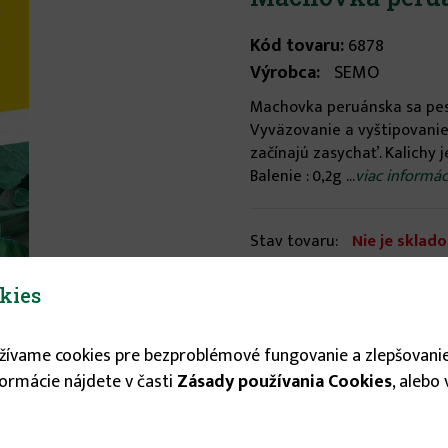
Kód tovaru:
6878
Výrobca:
SEMO
Machovka peruánska sa pes
Vyväzovanie a vyštipovanie
začínajú zasychať. Kalichy 
Balenie : 0,2g ...
viac informác
Stav tovaru:
Nie je sklad
1.53 €
kies
užívame cookies pre bezproblémové fungovanie a zlepšovanie
formácie nájdete v časti
Zásady používania Cookies
, alebo