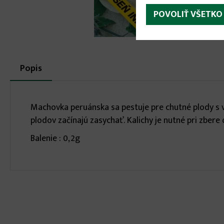
POVOLIŤ VŠETKO
More
Popis
(aktívna
karta)
infos
Machovka peruánska sa pestuje pre chutné plody s 
plodov začínajú zasychať. Kalichy je nutné pri zbere
Balenie : 0,2g