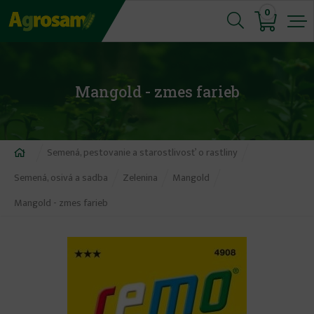
Jump
0
to
navigation
Mangold - zmes farieb
Nachádzate
Semená, pestovanie a starostlivosť o rastliny
sa
Semená, osivá a sadba
Zelenina
Mangold
tu
Mangold - zmes farieb