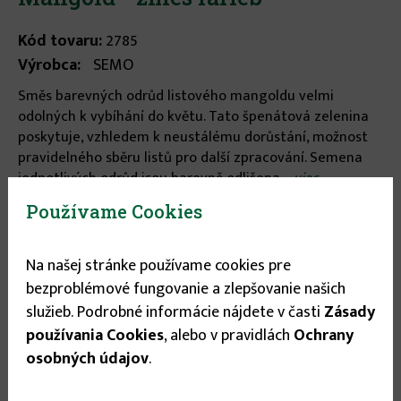
Kód tovaru:
2785
Výrobca:
SEMO
Směs barevných odrůd listového mangoldu velmi
odolných k vybíhání do květu. Tato špenátová zelenina
poskytuje, vzhledem k neustálému dorůstání, možnost
pravidelného sběru listů pro další zpracování. Semena
jednotlivých odrůd jsou barevně odlišena. ...
viac
informácií
Používame Cookies
Stav tovaru:
Na sklade
Na našej stránke používame cookies pre
Expedícia do:
1-3 dní
bezproblémové fungovanie a zlepšovanie našich
služieb. Podrobné informácie nájdete v časti
Zásady
1.05 €
používania Cookies
, alebo v pravidlách
Ochrany
osobných údajov
.
