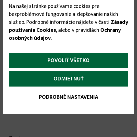
Stav tovaru:
Na sklade
Na našej stránke používame cookies pre
Expedícia do:
1-3 dní
bezproblémové fungovanie a zlepšovanie našich
služieb. Podrobné informácie nájdete v časti
Zásady
Veľkosť
používania Cookies
, alebo v pravidlách
Ochrany
osobných údajov
.
48
▾
19.95 €
POVOLIŤ VŠETKO
ODMIETNUŤ


PODROBNÉ NASTAVENIA
More