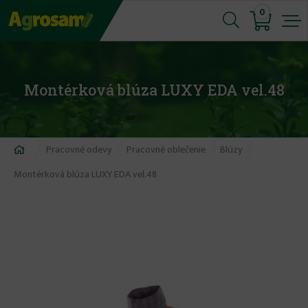
Jump
0
to
navigation
Montérková blúza LUXY EDA vel.48
Nachádzate
Pracovné odevy
Pracovné oblečenie
Blúzy
sa
Montérková blúza LUXY EDA vel.48
tu