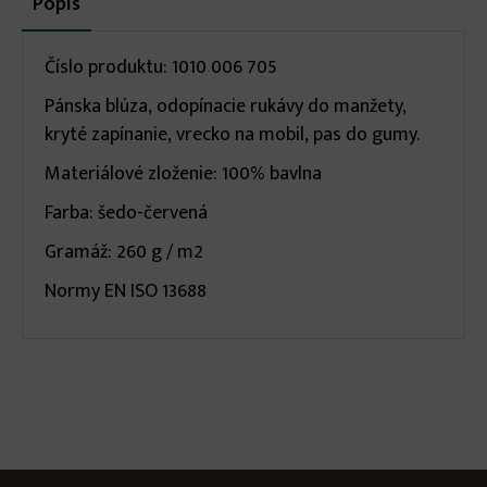
Popis
(aktívna
karta)
infos
Číslo produktu: 1010 006 705
Pánska blúza, odopínacie rukávy do manžety,
kryté zapínanie, vrecko na mobil, pas do gumy.
Materiálové zloženie: 100% bavlna
Farba: šedo-červená
Gramáž: 260 g / m2
Normy EN ISO 13688