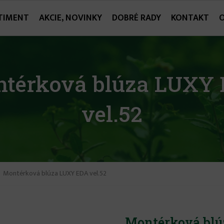
TIMENT
AKCIE, NOVINKY
DOBRÉ RADY
KONTAKT
térková blúza LUXY
vel.52
Montérková blúza LUXY EDA vel.52
Montérková blú