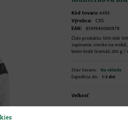
Kód tovaru:
6493
Výrobca:
CXS
EAN:
8591940060978
Číslo produktu: 1010 006 10
zapínanie, vrecko na mobil,
bielo-šedá Gramáž: 260 g / 
Stav tovaru:
Na sklade
Expedícia do:
1-3 dní
Veľkosť
52
kies
19.95 €