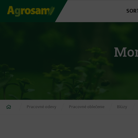
Jump
SOR
to
navigation
Mon
Nachádzate
Pracovné odevy
Pracovné oblečenie
Blúzy
sa
tu