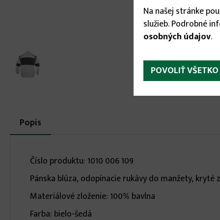
Na našej stránke po
služieb. Podrobné in
osobných údajov
.
POVOLIŤ VŠETKO
More
Popis
(aktívna
karta)
infos
Číslo produktu: 1010 006 109
Pánska blúza, odopínacie rukávy do manžety, kryté z
Materiálové zloženie: 100% bavlna
Farba: bielo-šedá