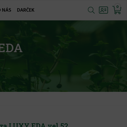
0
O NÁS
DARČEK
 EDA
za LUXY EDA vel.52