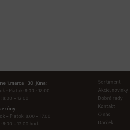
Sortiment
ne 1.marca - 30. júna:
Akcie, novinky
k - Piatok: 8:00 - 18:00
: 8:00 – 12:00
Dobré rady
Kontakt
sezóny:
O nás
k – Piatok: 8.00 – 17.00
Darček
 8:00 – 12:00 hod.