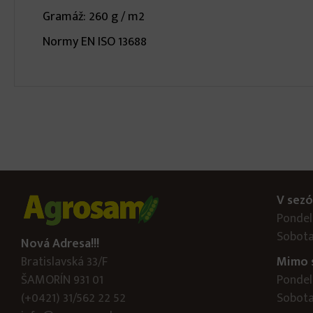
Gramáž: 260 g / m2
Normy EN ISO 13688
V sezó
Pondelo
Sobota
Nová Adresa!!!
Bratislavská 33/F
Mimo 
ŠAMORÍN 931 01
Pondelo
(+0421) 31/562 22 52
Sobota: