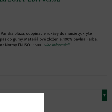
9 Pánska blúza, odopínacie rukávy do manžety, kryté
 pas do gumy. Materiálové zloženie: 100% bavlna Farba:
m2 Normy EN ISO 13688 ...
viac informácií
▾