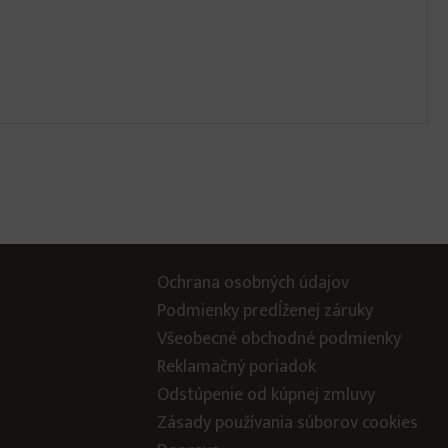
Ochrana osobných údajov
Podmienky predĺženej záruky
Všeobecné obchodné podmienky
Reklamačný poriadok
Odstúpenie od kúpnej zmluvy
Zásady používania súborov cookies