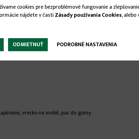
užívame cookies pre bezproblémové fungovanie a zlepšovanie
formácie nájdete v časti
Zásady používania Cookies
, alebo


ODMIETNUŤ
PODROBNÉ NASTAVENIA
apínanie, vrecko na mobil, pas do gumy.