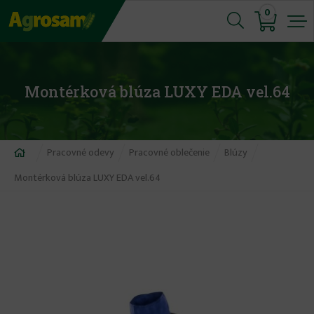
Jump
0
to
navigation
Montérková blúza LUXY EDA vel.64
Nachádzate
Pracovné odevy
Pracovné oblečenie
Blúzy
sa
Montérková blúza LUXY EDA vel.64
tu