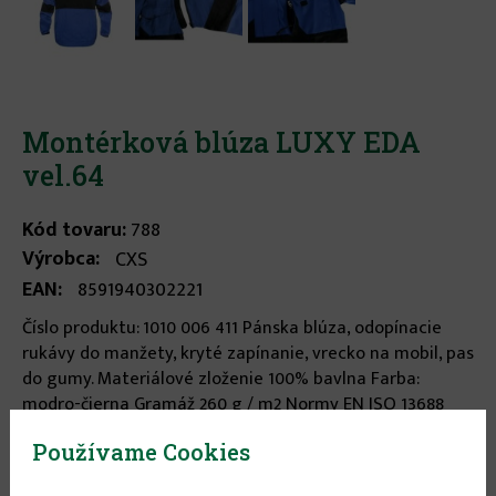
Montérková blúza LUXY EDA
vel.64
Kód tovaru:
788
Výrobca:
CXS
EAN:
8591940302221
Číslo produktu: 1010 006 411 Pánska blúza, odopínacie
rukávy do manžety, kryté zapínanie, vrecko na mobil, pas
do gumy. Materiálové zloženie 100% bavlna Farba:
modro-čierna Gramáž 260 g / m2 Normy EN ISO 13688
...
viac informácií
Používame Cookies