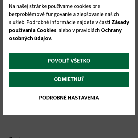
Stav tovaru:
Na sklade
Na našej stránke používame cookies pre
Expedícia do:
1-3 dní
bezproblémové fungovanie a zlepšovanie našich
služieb. Podrobné informácie nájdete v časti
Zásady
Veľkosť
používania Cookies
, alebo v pravidlách
Ochrany
osobných údajov
.
64
▾
19.95 €
POVOLIŤ VŠETKO
ODMIETNUŤ


PODROBNÉ NASTAVENIA
More