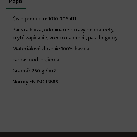
Popis
(aktívna
karta)
infos
Číslo produktu: 1010 006 411
Pánska blúza, odopínacie rukávy do manžety,
kryté zapínanie, vrecko na mobil, pas do gumy.
Materiálové zloženie 100% bavlna
Farba: modro-čierna
Gramáž 260 g / m2
Normy EN ISO 13688