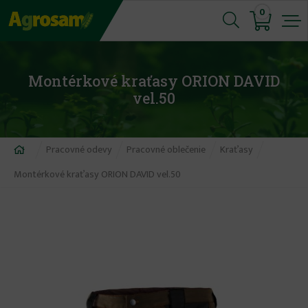
Jump
0
to
navigation
Montérkové kraťasy ORION DAVID
vel.50
Nachádzate
Pracovné odevy
Pracovné oblečenie
Kraťasy
sa
Montérkové kraťasy ORION DAVID vel.50
tu