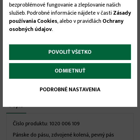
bezproblémové fungovanie a zlepšovanie našich
52
▾
služieb. Podrobné informácie nájdete v časti
Zásady
používania Cookies
, alebo v pravidlách
Ochrany
16.95 €
osobných údajov
.

POVOLIŤ VŠETKO

ODMIETNUŤ
PODROBNÉ NASTAVENIA
More
Popis
(aktívna
karta)
infos
Číslo produktu: 1020 006 109
Pánske do pásu, zdvojené kolená, pevný pás