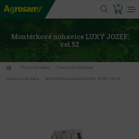
Jump
0
to
navigation
Montérkové nohavice LUXY JOZEF
vel.52
Nachádzate
Pracovné odevy
Pracovné oblečenie
sa
Nohavice do pása
Montérkové nohavice LUXY JOZEF vel.52
tu